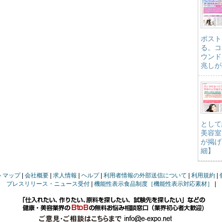
ポスト
る。コ
ウンド
兆しが
として
美容室
が掲げ
細】
トマップ
会社概要
求人情報
ヘルプ
利用者情報の外部送信について
利用規約
プレスリリース・ニュース受付
機能性表示食品制度［機能性表示対応素材］