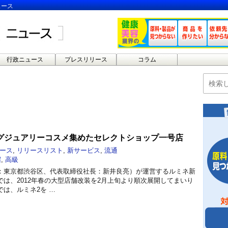
ュース
行政ニュース
プレスリリース
コラム
グジュアリーコスメ集めたセレクトショップ一号店
ース
,
リリースリスト
,
新サービス
,
流通
宿
,
高級
：東京都渋谷区、代表取締役社長：新井良亮）が運営するルミネ新
は、2012年春の大型店舗改装を2月上旬より順次展開してまいり
は、ルミネ2を …