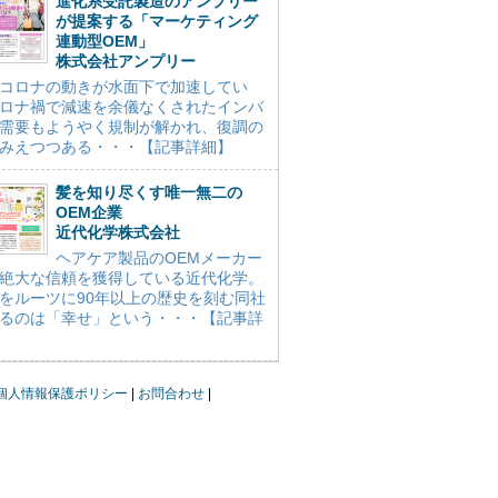
進化系受託製造のアンプリー
が提案する「マーケティング
連動型OEM」
株式会社アンプリー
コロナの動きが水面下で加速してい
ロナ禍で減速を余儀なくされたインバ
需要もようやく規制が解かれ、復調の
みえつつある・・・【記事詳細】
髪を知り尽くす唯一無二の
OEM企業
近代化学株式会社
ヘアケア製品のOEMメーカー
絶大な信頼を獲得している近代化学。
をルーツに90年以上の歴史を刻む同社
るのは「幸せ」という・・・【記事詳
個人情報保護ポリシー
お問合わせ