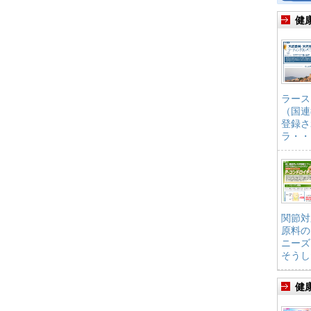
健
ラース
（国連
登録さ
ラ・・
関節対
原料の
ニーズ
そうし
健