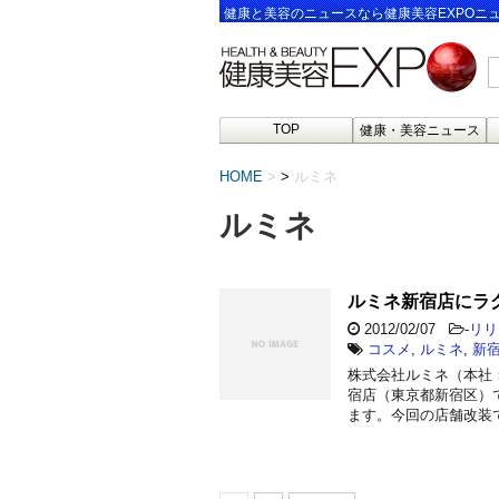
健康と美容のニュースなら健康美容EXPOニ
TOP
健康・美容ニュース
HOME
>
ルミネ
ルミネ
ルミネ新宿店にラ
2012/02/07
-
リリ
コスメ
,
ルミネ
,
新
株式会社ルミネ（本社
宿店（東京都新宿区）で
ます。今回の店舗改装で