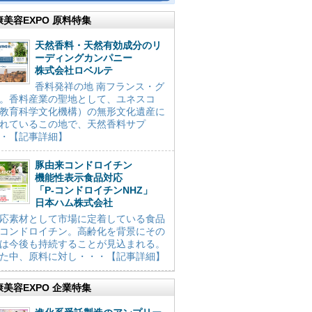
康美容EXPO 原料特集
天然香料・天然有効成分のリ
ーディングカンパニー
株式会社ロベルテ
香料発祥の地 南フランス・グ
。香料産業の聖地として、ユネスコ
教育科学文化機構）の無形文化遺産に
れているこの地で、天然香料サプ
・【記事詳細】
豚由来コンドロイチン
機能性表示食品対応
「P-コンドロイチンNHZ」
日本ハム株式会社
応素材として市場に定着している食品
コンドロイチン。高齢化を背景にその
は今後も持続することが見込まれる。
た中、原料に対し・・・【記事詳細】
康美容EXPO 企業特集