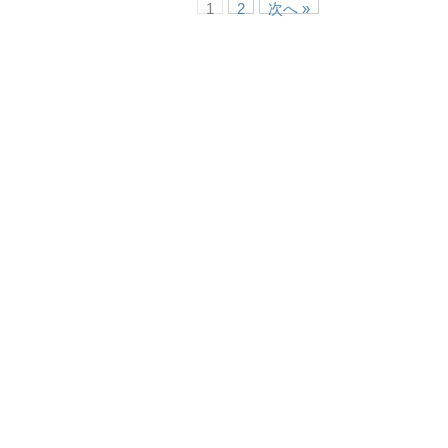
1
2
次へ »