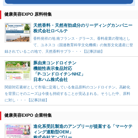
健康美容EXPO 原料特集
天然香料・天然有効成分のリーディングカンパニー
株式会社ロベルテ
香料発祥の地 南フランス・グラース。香料産業の聖地とし
て、ユネスコ（国連教育科学文化機構）の無形文化遺産に登
録されているこの地で、天然香料サプラ・・・【記事詳細】
豚由来コンドロイチン
機能性表示食品対応
「P-コンドロイチンNHZ」
日本ハム株式会社
関節対応素材として市場に定着している食品原料のコンドロイチン。高齢化
を背景にそのニーズは今後も持続することが見込まれる。そうした中、原料
に対し・・・【記事詳細】
健康美容EXPO 企業特集
進化系受託製造のアンプリーが提案する「マーケテ
ィング連動型OEM」
株式会社アンプリー