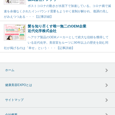
ポストコロナの動きが水面下で加速している。コロナ禍で減
速を余儀なくされたインバウンド需要もようやく規制が解かれ、復調の兆し
がみえつつある・・・【記事詳細】
髪を知り尽くす唯一無二のOEM企業
近代化学株式会社
ヘアケア製品のOEMメーカーとして絶大な信頼を獲得して
いる近代化学。美容室をルーツに90年以上の歴史を刻む同
社が掲げるのは「幸せ」という・・・【記事詳細】
ホーム
健康美容EXPOとは
サイトマップ
会社概要