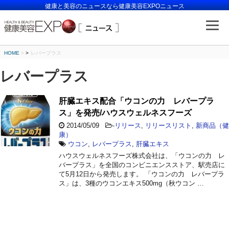
健康と美容のニュースなら健康美容EXPOニュース
HOME
>
レバープラス
レバープラス
肝臓エキス配合「ウコンの力 レバープラ
ス」を発売/ハウスウェルネスフーズ
2014/05/09
-
リリース
,
リリースリスト
,
新商品（健
康）
ウコン
,
レバープラス
,
肝臓エキス
ハウスウェルネスフーズ株式会社は、「ウコンの力 レ
バープラス」を全国のコンビニエンスストア、駅売店に
て5月12日から発売します。 「ウコンの力 レバープラ
ス」は、3種のウコンエキス500mg（秋ウコン …