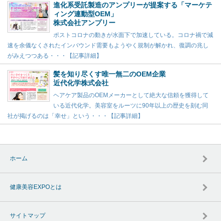
進化系受託製造のアンプリーが提案する「マーケテ
ィング連動型OEM」
株式会社アンプリー
ポストコロナの動きが水面下で加速している。コロナ禍で減
速を余儀なくされたインバウンド需要もようやく規制が解かれ、復調の兆し
がみえつつある・・・【記事詳細】
髪を知り尽くす唯一無二のOEM企業
近代化学株式会社
ヘアケア製品のOEMメーカーとして絶大な信頼を獲得して
いる近代化学。美容室をルーツに90年以上の歴史を刻む同
社が掲げるのは「幸せ」という・・・【記事詳細】
ホーム
健康美容EXPOとは
サイトマップ