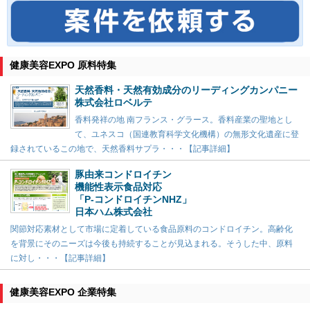
健康美容EXPO 原料特集
天然香料・天然有効成分のリーディングカンパニー
株式会社ロベルテ
香料発祥の地 南フランス・グラース。香料産業の聖地とし
て、ユネスコ（国連教育科学文化機構）の無形文化遺産に登
録されているこの地で、天然香料サプラ・・・【記事詳細】
豚由来コンドロイチン
機能性表示食品対応
「P-コンドロイチンNHZ」
日本ハム株式会社
関節対応素材として市場に定着している食品原料のコンドロイチン。高齢化
を背景にそのニーズは今後も持続することが見込まれる。そうした中、原料
に対し・・・【記事詳細】
健康美容EXPO 企業特集