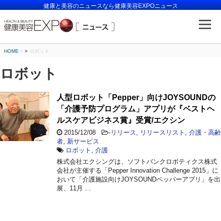
健康と美容のニュースなら健康美容EXPOニュース
HOME
>
ロボット
ロボット
人型ロボット「Pepper」向けJOYSOUNDの
「介護予防プログラム」アプリが『ベストヘ
ルスケアビジネス賞』受賞/エクシン
2015/12/08
-
リリース
,
リリースリスト
,
介護・高齢
者
,
新サービス
ロボット
,
介護
株式会社エクシングは、ソフトバンクロボティクス株式
会社が主催する「Pepper Innovation Challenge 2015」に
おいて「介護施設向けJOYSOUNDペッパーアプリ」を出
展、11月 …