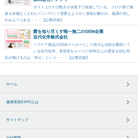
ポストコロナの動きが水面下で加速している。コロナ禍で減
速を余儀なくされたインバウンド需要もようやく規制が解かれ、復調の兆し
がみえつつある・・・【記事詳細】
髪を知り尽くす唯一無二のOEM企業
近代化学株式会社
ヘアケア製品のOEMメーカーとして絶大な信頼を獲得して
いる近代化学。美容室をルーツに90年以上の歴史を刻む同
社が掲げるのは「幸せ」という・・・【記事詳細】
ホーム
健康美容EXPOとは
サイトマップ
会社概要