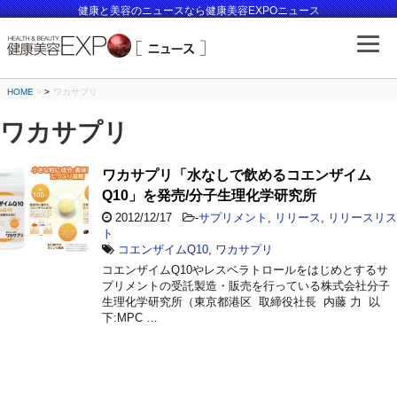
健康と美容のニュースなら健康美容EXPOニュース
HOME
>
ワカサプリ
ワカサプリ
ワカサプリ「水なしで飲めるコエンザイム
Q10」を発売/分子生理化学研究所
2012/12/17
-
サプリメント
,
リリース
,
リリースリス
ト
コエンザイムQ10
,
ワカサプリ
コエンザイムQ10やレスベラトロールをはじめとするサ
プリメントの受託製造・販売を行っている株式会社分子
生理化学研究所（東京都港区 取締役社長 内藤 力 以
下:MPC …