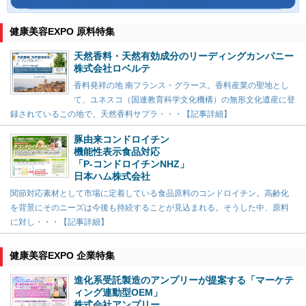
健康美容EXPO 原料特集
天然香料・天然有効成分のリーディングカンパニー
株式会社ロベルテ
香料発祥の地 南フランス・グラース。香料産業の聖地とし
て、ユネスコ（国連教育科学文化機構）の無形文化遺産に登
録されているこの地で、天然香料サプラ・・・【記事詳細】
豚由来コンドロイチン
機能性表示食品対応
「P-コンドロイチンNHZ」
日本ハム株式会社
関節対応素材として市場に定着している食品原料のコンドロイチン。高齢化
を背景にそのニーズは今後も持続することが見込まれる。そうした中、原料
に対し・・・【記事詳細】
健康美容EXPO 企業特集
進化系受託製造のアンプリーが提案する「マーケテ
ィング連動型OEM」
株式会社アンプリー