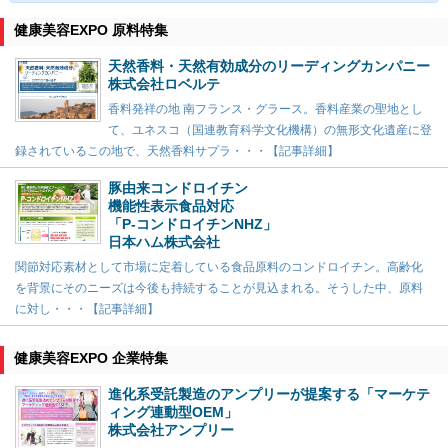
健康美容EXPO 原料特集
天然香料・天然有効成分のリーディングカンパニー
株式会社ロベルテ
香料発祥の地 南フランス・グラース。香料産業の聖地とし
て、ユネスコ（国連教育科学文化機構）の無形文化遺産に登
録されているこの地で、天然香料サプラ・・・【記事詳細】
豚由来コンドロイチン
機能性表示食品対応
「P-コンドロイチンNHZ」
日本ハム株式会社
関節対応素材として市場に定着している食品原料のコンドロイチン。高齢化
を背景にそのニーズは今後も持続することが見込まれる。そうした中、原料
に対し・・・【記事詳細】
健康美容EXPO 企業特集
進化系受託製造のアンプリーが提案する「マーケテ
ィング連動型OEM」
株式会社アンプリー