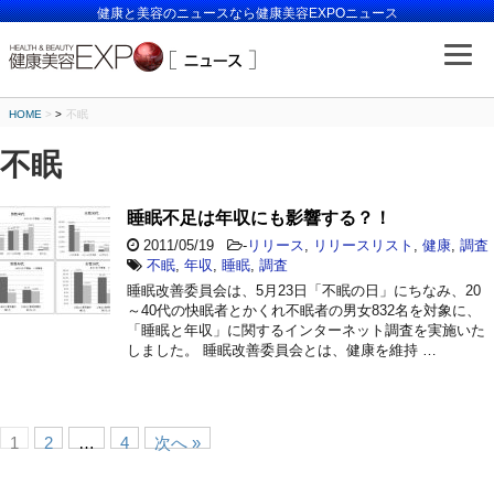
健康と美容のニュースなら健康美容EXPOニュース
HOME
>
不眠
不眠
睡眠不足は年収にも影響する？！
2011/05/19
-
リリース
,
リリースリスト
,
健康
,
調査
不眠
,
年収
,
睡眠
,
調査
睡眠改善委員会は、5月23日「不眠の日」にちなみ、20
～40代の快眠者とかくれ不眠者の男女832名を対象に、
「睡眠と年収」に関するインターネット調査を実施いた
しました。 睡眠改善委員会とは、健康を維持 …
1
2
…
4
次へ »