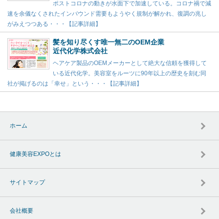
ポストコロナの動きが水面下で加速している。コロナ禍で減
速を余儀なくされたインバウンド需要もようやく規制が解かれ、復調の兆し
がみえつつある・・・【記事詳細】
髪を知り尽くす唯一無二のOEM企業
近代化学株式会社
ヘアケア製品のOEMメーカーとして絶大な信頼を獲得して
いる近代化学。美容室をルーツに90年以上の歴史を刻む同
社が掲げるのは「幸せ」という・・・【記事詳細】
ホーム
健康美容EXPOとは
サイトマップ
会社概要