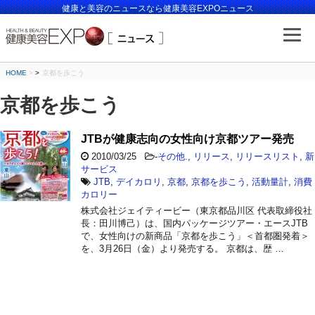
健康と美容のニュースなら健康美容EXPOニュース
HOME
>
京都を歩こう
京都を歩こう
JTBが健康志向の女性向け京都ツアー発売
2010/03/25
-
その他.
,
リリース
,
リリースリスト
,
新
サービス
JTB
,
デイカロリ
,
京都
,
京都を歩こう
,
活動量計
,
消費
カロリー
株式会社ジェイティービー（東京都品川区 代表取締役社
長：田川博己）は、国内パッケージツアー・エースJTB
で、女性向けの新商品「京都を歩こう」＜首都圏発着＞
を、3月26日（金）より発売する。 京都は、歴 …