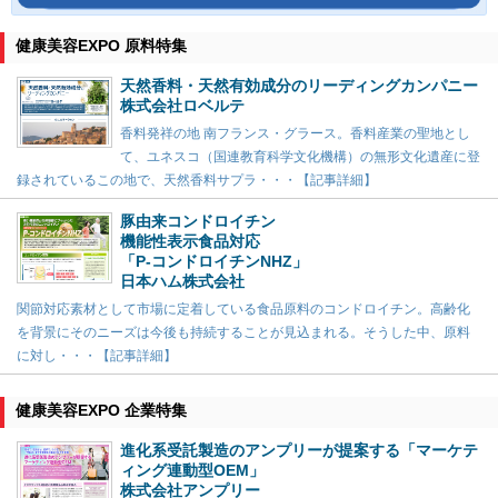
健康美容EXPO 原料特集
天然香料・天然有効成分のリーディングカンパニー
株式会社ロベルテ
香料発祥の地 南フランス・グラース。香料産業の聖地とし
て、ユネスコ（国連教育科学文化機構）の無形文化遺産に登
録されているこの地で、天然香料サプラ・・・【記事詳細】
豚由来コンドロイチン
機能性表示食品対応
「P-コンドロイチンNHZ」
日本ハム株式会社
関節対応素材として市場に定着している食品原料のコンドロイチン。高齢化
を背景にそのニーズは今後も持続することが見込まれる。そうした中、原料
に対し・・・【記事詳細】
健康美容EXPO 企業特集
進化系受託製造のアンプリーが提案する「マーケテ
ィング連動型OEM」
株式会社アンプリー