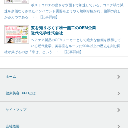
ポストコロナの動きが水面下で加速している。コロナ禍で減
速を余儀なくされたインバウンド需要もようやく規制が解かれ、復調の兆し
がみえつつある・・・【記事詳細】
髪を知り尽くす唯一無二のOEM企業
近代化学株式会社
ヘアケア製品のOEMメーカーとして絶大な信頼を獲得して
いる近代化学。美容室をルーツに90年以上の歴史を刻む同
社が掲げるのは「幸せ」という・・・【記事詳細】
ホーム
健康美容EXPOとは
サイトマップ
会社概要