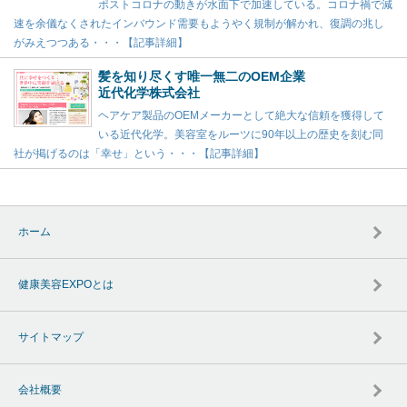
ポストコロナの動きが水面下で加速している。コロナ禍で減
速を余儀なくされたインバウンド需要もようやく規制が解かれ、復調の兆し
がみえつつある・・・【記事詳細】
髪を知り尽くす唯一無二のOEM企業
近代化学株式会社
ヘアケア製品のOEMメーカーとして絶大な信頼を獲得して
いる近代化学。美容室をルーツに90年以上の歴史を刻む同
社が掲げるのは「幸せ」という・・・【記事詳細】
ホーム
健康美容EXPOとは
サイトマップ
会社概要