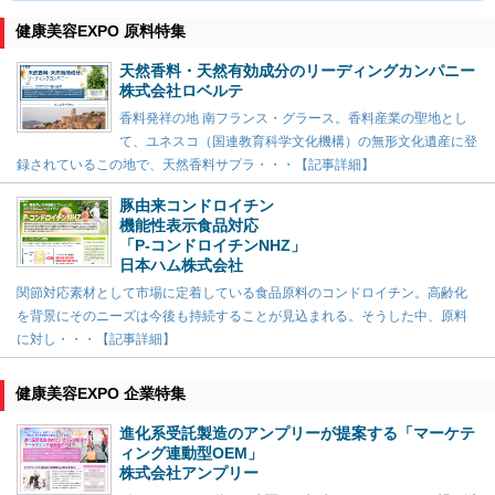
健康美容EXPO 原料特集
天然香料・天然有効成分のリーディングカンパニー
株式会社ロベルテ
香料発祥の地 南フランス・グラース。香料産業の聖地とし
て、ユネスコ（国連教育科学文化機構）の無形文化遺産に登
録されているこの地で、天然香料サプラ・・・【記事詳細】
豚由来コンドロイチン
機能性表示食品対応
「P-コンドロイチンNHZ」
日本ハム株式会社
関節対応素材として市場に定着している食品原料のコンドロイチン。高齢化
を背景にそのニーズは今後も持続することが見込まれる。そうした中、原料
に対し・・・【記事詳細】
健康美容EXPO 企業特集
進化系受託製造のアンプリーが提案する「マーケテ
ィング連動型OEM」
株式会社アンプリー