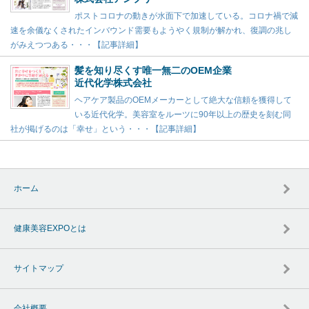
ポストコロナの動きが水面下で加速している。コロナ禍で減
速を余儀なくされたインバウンド需要もようやく規制が解かれ、復調の兆し
がみえつつある・・・【記事詳細】
髪を知り尽くす唯一無二のOEM企業
近代化学株式会社
ヘアケア製品のOEMメーカーとして絶大な信頼を獲得して
いる近代化学。美容室をルーツに90年以上の歴史を刻む同
社が掲げるのは「幸せ」という・・・【記事詳細】
ホーム
健康美容EXPOとは
サイトマップ
会社概要