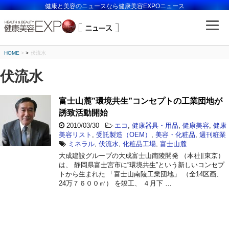
健康と美容のニュースなら健康美容EXPOニュース
HOME
>
伏流水
伏流水
富士山麓”環境共生”コンセプトの工業団地が
誘致活動開始
2010/03/30
-
エコ
,
健康器具・用品
,
健康美容
,
健康
美容リスト
,
受託製造（OEM）
,
美容・化粧品
,
週刊粧業
ミネラル
,
伏流水
,
化粧品工場
,
富士山麓
大成建設グループの大成富士山南陵開発 （本社∥東京）
は、 静岡県富士宮市に“環境共生”という新しいコンセプ
トから生まれた 「富士山南陵工業団地」 （全14区画、
24万７６００㎡） を竣工、 ４月下 …