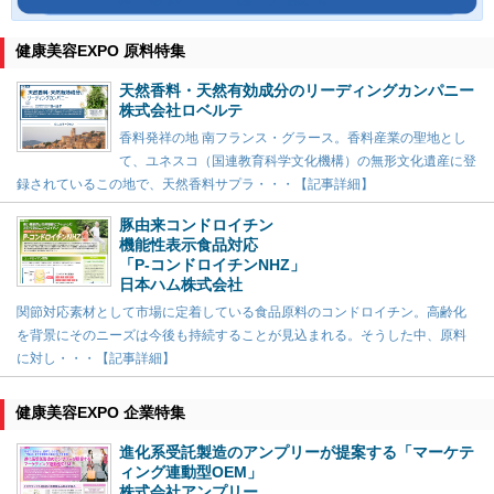
健康美容EXPO 原料特集
天然香料・天然有効成分のリーディングカンパニー
株式会社ロベルテ
香料発祥の地 南フランス・グラース。香料産業の聖地とし
て、ユネスコ（国連教育科学文化機構）の無形文化遺産に登
録されているこの地で、天然香料サプラ・・・【記事詳細】
豚由来コンドロイチン
機能性表示食品対応
「P-コンドロイチンNHZ」
日本ハム株式会社
関節対応素材として市場に定着している食品原料のコンドロイチン。高齢化
を背景にそのニーズは今後も持続することが見込まれる。そうした中、原料
に対し・・・【記事詳細】
健康美容EXPO 企業特集
進化系受託製造のアンプリーが提案する「マーケテ
ィング連動型OEM」
株式会社アンプリー