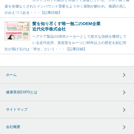
ポストコロナの動きが水面下で加速している。コロナ禍で減
速を余儀なくされたインバウンド需要もようやく規制が解かれ、復調の兆し
がみえつつある・・・【記事詳細】
髪を知り尽くす唯一無二のOEM企業
近代化学株式会社
ヘアケア製品のOEMメーカーとして絶大な信頼を獲得して
いる近代化学。美容室をルーツに90年以上の歴史を刻む同
社が掲げるのは「幸せ」という・・・【記事詳細】
ホーム
健康美容EXPOとは
サイトマップ
会社概要