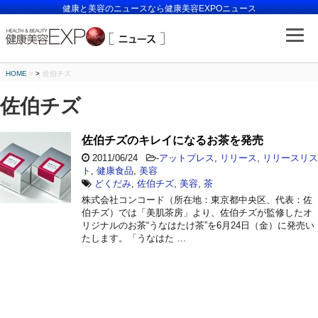
健康と美容のニュースなら健康美容EXPOニュース
HOME
>
佐伯チズ
佐伯チズ
佐伯チズのキレイになるお茶を発売
2011/06/24
-
アットプレス
,
リリース
,
リリースリス
ト
,
健康食品
,
美容
どくだみ
,
佐伯チズ
,
美容
,
茶
株式会社コンコード（所在地：東京都中央区、代表：佐
伯チズ）では「美肌茶房」より、佐伯チズが監修したオ
リジナルのお茶“うなはたけ茶”を6月24日（金）に発売い
たします。「うなはた …