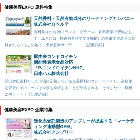
健康美容EXPO 原料特集
天然香料・天然有効成分のリーディングカンパニー
株式会社ロベルテ
香料発祥の地 南フランス・グラース。香料産業の聖地とし
て、ユネスコ（国連教育科学文化機構）の無形文化遺産に登
録されているこの地で、天然香料サプラ・・・【記事詳細】
豚由来コンドロイチン
機能性表示食品対応
「P-コンドロイチンNHZ」
日本ハム株式会社
関節対応素材として市場に定着している食品原料のコンドロイチン。高齢化
を背景にそのニーズは今後も持続することが見込まれる。そうした中、原料
に対し・・・【記事詳細】
健康美容EXPO 企業特集
進化系受託製造のアンプリーが提案する「マーケテ
ィング連動型OEM」
株式会社アンプリー