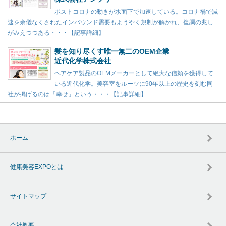
ポストコロナの動きが水面下で加速している。コロナ禍で減
速を余儀なくされたインバウンド需要もようやく規制が解かれ、復調の兆し
がみえつつある・・・【記事詳細】
髪を知り尽くす唯一無二のOEM企業
近代化学株式会社
ヘアケア製品のOEMメーカーとして絶大な信頼を獲得して
いる近代化学。美容室をルーツに90年以上の歴史を刻む同
社が掲げるのは「幸せ」という・・・【記事詳細】
ホーム
健康美容EXPOとは
サイトマップ
会社概要