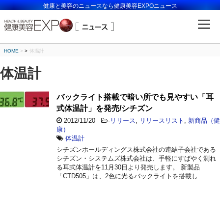
健康と美容のニュースなら健康美容EXPOニュース
HOME
>
体温計
体温計
バックライト搭載で暗い所でも見やすい「耳
式体温計」を発売/シチズン
2012/11/20
-
リリース
,
リリースリスト
,
新商品（健
康）
体温計
シチズンホールディングス株式会社の連結子会社である
シチズン・システムズ株式会社は、手軽にすばやく測れ
る耳式体温計を11月30日より発売します。 新製品
「CTD505」は、2色に光るバックライトを搭載し …