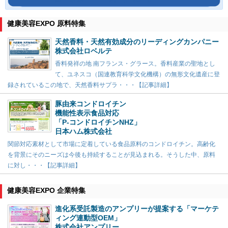
健康美容EXPO 原料特集
天然香料・天然有効成分のリーディングカンパニー
株式会社ロベルテ
香料発祥の地 南フランス・グラース。香料産業の聖地とし
て、ユネスコ（国連教育科学文化機構）の無形文化遺産に登
録されているこの地で、天然香料サプラ・・・【記事詳細】
豚由来コンドロイチン
機能性表示食品対応
「P-コンドロイチンNHZ」
日本ハム株式会社
関節対応素材として市場に定着している食品原料のコンドロイチン。高齢化
を背景にそのニーズは今後も持続することが見込まれる。そうした中、原料
に対し・・・【記事詳細】
健康美容EXPO 企業特集
進化系受託製造のアンプリーが提案する「マーケテ
ィング連動型OEM」
株式会社アンプリー