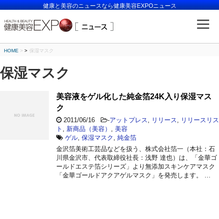
健康と美容のニュースなら健康美容EXPOニュース
HOME
>
保湿マスク
保湿マスク
美容液をゲル化した純金箔24K入り保湿マス
ク
2011/06/16
-
アットプレス
,
リリース
,
リリースリス
ト
,
新商品（美容）
,
美容
ゲル
,
保湿マスク
,
純金箔
金沢箔美術工芸品などを扱う、株式会社箔一（本社：石
川県金沢市、代表取締役社長：浅野 達也）は、「金華ゴ
ールドエステ箔シリーズ」より無添加スキンケアマスク
「金華ゴールドアクアゲルマスク」を発売します。 …