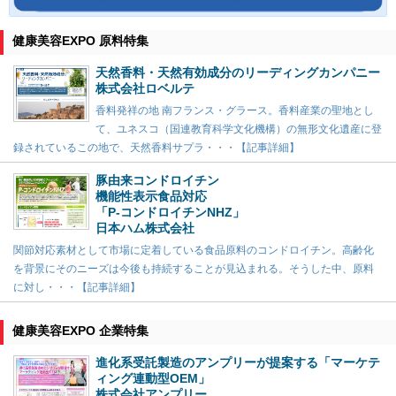
健康美容EXPO 原料特集
天然香料・天然有効成分のリーディングカンパニー
株式会社ロベルテ
香料発祥の地 南フランス・グラース。香料産業の聖地とし
て、ユネスコ（国連教育科学文化機構）の無形文化遺産に登
録されているこの地で、天然香料サプラ・・・【記事詳細】
豚由来コンドロイチン
機能性表示食品対応
「P-コンドロイチンNHZ」
日本ハム株式会社
関節対応素材として市場に定着している食品原料のコンドロイチン。高齢化
を背景にそのニーズは今後も持続することが見込まれる。そうした中、原料
に対し・・・【記事詳細】
健康美容EXPO 企業特集
進化系受託製造のアンプリーが提案する「マーケテ
ィング連動型OEM」
株式会社アンプリー