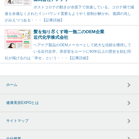
ポストコロナの動きが水面下で加速している。コロナ禍で減
速を余儀なくされたインバウンド需要もようやく規制が解かれ、復調の兆し
がみえつつある・・・【記事詳細】
髪を知り尽くす唯一無二のOEM企業
近代化学株式会社
ヘアケア製品のOEMメーカーとして絶大な信頼を獲得して
いる近代化学。美容室をルーツに90年以上の歴史を刻む同
社が掲げるのは「幸せ」という・・・【記事詳細】
ホーム
健康美容EXPOとは
サイトマップ
会社概要