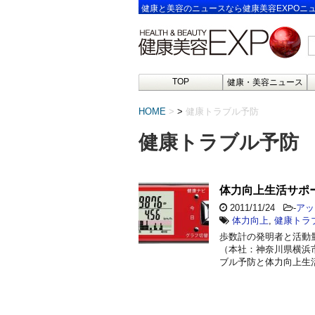
健康と美容のニュースなら健康美容EXPOニ
TOP
健康・美容ニュース
HOME
>
健康トラブル予防
健康トラブル予防
体力向上生活サポ
2011/11/24
-
アッ
体力向上
,
健康トラ
歩数計の発明者と活動
（本社：神奈川県横浜
ブル予防と体力向上生