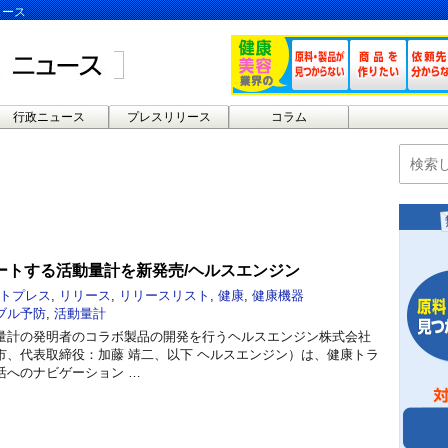
ュース
行政ニュース
プレスリリース
コラム
ートする活動量計を新発売/ヘルスエンジン
トプレス
,
リリース
,
リリースリスト
,
健康
,
健康機器
ブル予防
,
活動量計
量計の発明者のコラボ製品の開発を行うヘルスエンジン株式会社
市、代表取締役：加藤 靖二、以下 ヘルスエンジン）は、健康トラ
活へのナビゲーション …