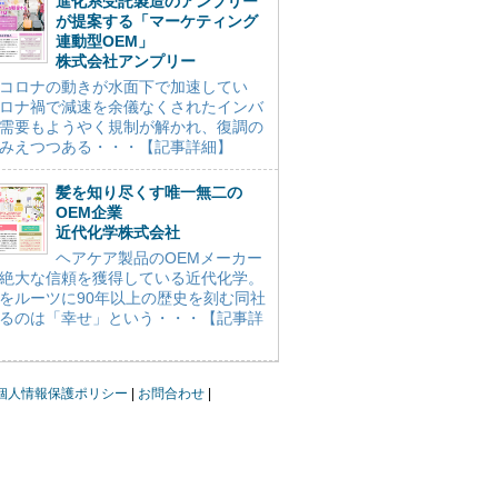
進化系受託製造のアンプリー
が提案する「マーケティング
連動型OEM」
株式会社アンプリー
コロナの動きが水面下で加速してい
ロナ禍で減速を余儀なくされたインバ
需要もようやく規制が解かれ、復調の
みえつつある・・・【記事詳細】
髪を知り尽くす唯一無二の
OEM企業
近代化学株式会社
ヘアケア製品のOEMメーカー
絶大な信頼を獲得している近代化学。
をルーツに90年以上の歴史を刻む同社
るのは「幸せ」という・・・【記事詳
個人情報保護ポリシー
お問合わせ