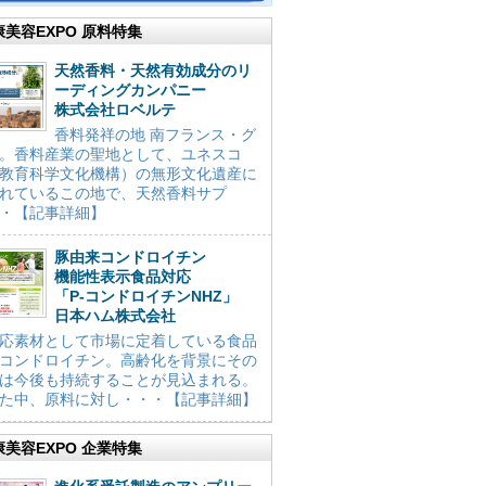
康美容EXPO 原料特集
天然香料・天然有効成分のリ
ーディングカンパニー
株式会社ロベルテ
香料発祥の地 南フランス・グ
。香料産業の聖地として、ユネスコ
教育科学文化機構）の無形文化遺産に
れているこの地で、天然香料サプ
・【記事詳細】
豚由来コンドロイチン
機能性表示食品対応
「P-コンドロイチンNHZ」
日本ハム株式会社
応素材として市場に定着している食品
コンドロイチン。高齢化を背景にその
は今後も持続することが見込まれる。
た中、原料に対し・・・【記事詳細】
康美容EXPO 企業特集