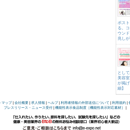
ポスト
る。コ
ウンド
兆しが
として
美容室
が掲げ
細】
トマップ
会社概要
求人情報
ヘルプ
利用者情報の外部送信について
利用規約
プレスリリース・ニュース受付
機能性表示食品制度［機能性表示対応素材］