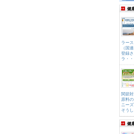
健
ラース
（国連
登録さ
ラ・・
関節対
原料の
ニーズ
そうし
健