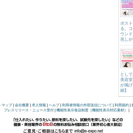
ポスト
る。コ
ウンド
兆しが
として
美容室
が掲げ
細】
トマップ
会社概要
求人情報
ヘルプ
利用者情報の外部送信について
利用規約
プレスリリース・ニュース受付
機能性表示食品制度［機能性表示対応素材］