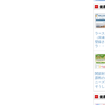
健
ラース
（国連
登録さ
ラ・・
関節対
原料の
ニーズ
そうし
健