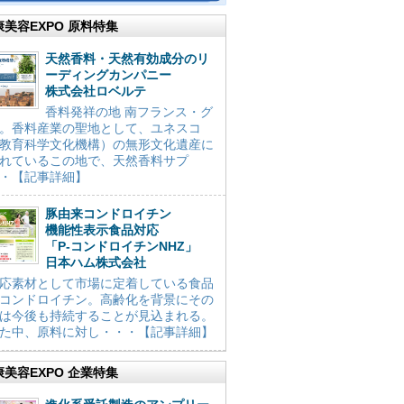
康美容EXPO 原料特集
天然香料・天然有効成分のリ
ーディングカンパニー
株式会社ロベルテ
香料発祥の地 南フランス・グ
。香料産業の聖地として、ユネスコ
教育科学文化機構）の無形文化遺産に
れているこの地で、天然香料サプ
・【記事詳細】
豚由来コンドロイチン
機能性表示食品対応
「P-コンドロイチンNHZ」
日本ハム株式会社
応素材として市場に定着している食品
コンドロイチン。高齢化を背景にその
は今後も持続することが見込まれる。
た中、原料に対し・・・【記事詳細】
康美容EXPO 企業特集