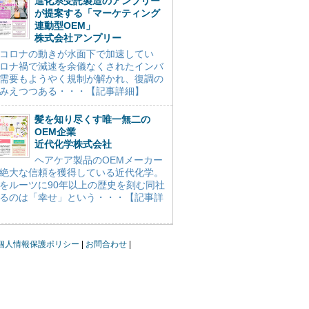
進化系受託製造のアンプリー
が提案する「マーケティング
連動型OEM」
株式会社アンプリー
コロナの動きが水面下で加速してい
ロナ禍で減速を余儀なくされたインバ
需要もようやく規制が解かれ、復調の
みえつつある・・・【記事詳細】
髪を知り尽くす唯一無二の
OEM企業
近代化学株式会社
ヘアケア製品のOEMメーカー
絶大な信頼を獲得している近代化学。
をルーツに90年以上の歴史を刻む同社
るのは「幸せ」という・・・【記事詳
個人情報保護ポリシー
お問合わせ