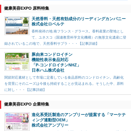
健康美容EXPO 原料特集
天然香料・天然有効成分のリーディングカンパニー
株式会社ロベルテ
香料発祥の地 南フランス・グラース。香料産業の聖地とし
て、ユネスコ（国連教育科学文化機構）の無形文化遺産に登
録されているこの地で、天然香料サプラ・・・【記事詳細】
豚由来コンドロイチン
機能性表示食品対応
「P-コンドロイチンNHZ」
日本ハム株式会社
関節対応素材として市場に定着している食品原料のコンドロイチン。高齢化
を背景にそのニーズは今後も持続することが見込まれる。そうした中、原料
に対し・・・【記事詳細】
健康美容EXPO 企業特集
進化系受託製造のアンプリーが提案する「マーケテ
ィング連動型OEM」
株式会社アンプリー