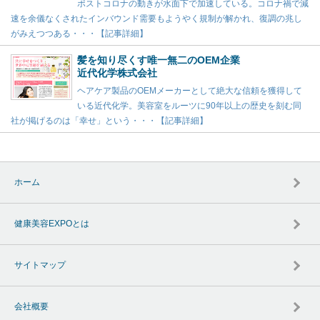
ポストコロナの動きが水面下で加速している。コロナ禍で減
速を余儀なくされたインバウンド需要もようやく規制が解かれ、復調の兆し
がみえつつある・・・【記事詳細】
髪を知り尽くす唯一無二のOEM企業
近代化学株式会社
ヘアケア製品のOEMメーカーとして絶大な信頼を獲得して
いる近代化学。美容室をルーツに90年以上の歴史を刻む同
社が掲げるのは「幸せ」という・・・【記事詳細】
ホーム
健康美容EXPOとは
サイトマップ
会社概要