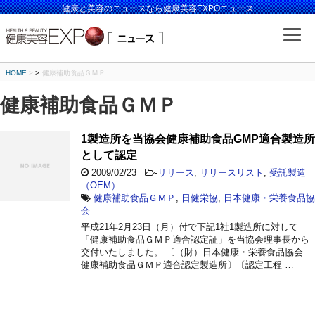
健康と美容のニュースなら健康美容EXPOニュース
HOME
>
健康補助食品ＧＭＰ
健康補助食品ＧＭＰ
1製造所を当協会健康補助食品GMP適合製造所
として認定
2009/02/23
-
リリース
,
リリースリスト
,
受託製造
（OEM）
健康補助食品ＧＭＰ
,
日健栄協
,
日本健康・栄養食品協
会
平成21年2月23日（月）付で下記1社1製造所に対して
「健康補助食品ＧＭＰ適合認定証」を当協会理事長から
交付いたしました。 〔（財）日本健康・栄養食品協会
健康補助食品ＧＭＰ適合認定製造所〕〔認定工程 …