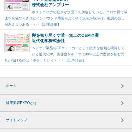
株式会社アンプリー
ポストコロナの動きが水面下で加速している。コロナ禍で減
速を余儀なくされたインバウンド需要もようやく規制が解かれ、復調の兆し
がみえつつある・・・【記事詳細】
髪を知り尽くす唯一無二のOEM企業
近代化学株式会社
ヘアケア製品のOEMメーカーとして絶大な信頼を獲得して
いる近代化学。美容室をルーツに90年以上の歴史を刻む同
社が掲げるのは「幸せ」という・・・【記事詳細】
ホーム
健康美容EXPOとは
サイトマップ