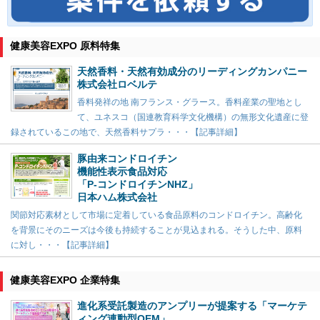
健康美容EXPO 原料特集
天然香料・天然有効成分のリーディングカンパニー
株式会社ロベルテ
香料発祥の地 南フランス・グラース。香料産業の聖地とし
て、ユネスコ（国連教育科学文化機構）の無形文化遺産に登
録されているこの地で、天然香料サプラ・・・【記事詳細】
豚由来コンドロイチン
機能性表示食品対応
「P-コンドロイチンNHZ」
日本ハム株式会社
関節対応素材として市場に定着している食品原料のコンドロイチン。高齢化
を背景にそのニーズは今後も持続することが見込まれる。そうした中、原料
に対し・・・【記事詳細】
健康美容EXPO 企業特集
進化系受託製造のアンプリーが提案する「マーケテ
ィング連動型OEM」