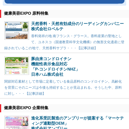
健康美容EXPO 原料特集
天然香料・天然有効成分のリーディングカンパニー
株式会社ロベルテ
香料発祥の地 南フランス・グラース。香料産業の聖地とし
て、ユネスコ（国連教育科学文化機構）の無形文化遺産に登
録されているこの地で、天然香料サプラ・・・【記事詳細】
豚由来コンドロイチン
機能性表示食品対応
「P-コンドロイチンNHZ」
日本ハム株式会社
関節対応素材として市場に定着している食品原料のコンドロイチン。高齢化
を背景にそのニーズは今後も持続することが見込まれる。そうした中、原料
に対し・・・【記事詳細】
健康美容EXPO 企業特集
進化系受託製造のアンプリーが提案する「マーケテ
ィング連動型OEM」
株式会社アンプリー