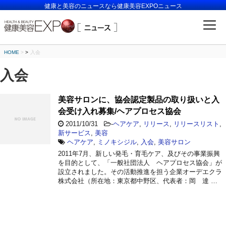
健康と美容のニュースなら健康美容EXPOニュース
HOME
>
入会
入会
美容サロンに、協会認定製品の取り扱いと入
会受け入れ募集/ヘアプロセス協会
2011/10/31
-
ヘアケア
,
リリース
,
リリースリスト
,
新サービス
,
美容
ヘアケア
,
ミノキシジル
,
入会
,
美容サロン
2011年7月、新しい発毛・育毛ケア、及びその事業振興
を目的として、「一般社団法人 ヘアプロセス協会」が
設立されました。その活動推進を担う企業オーデエクラ
株式会社（所在地：東京都中野区、代表者：岡 達 …