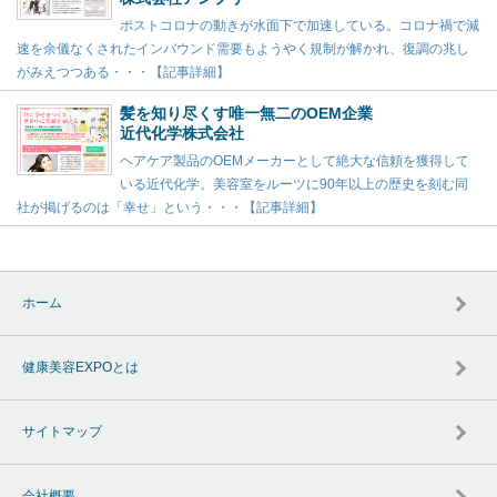
ポストコロナの動きが水面下で加速している。コロナ禍で減
速を余儀なくされたインバウンド需要もようやく規制が解かれ、復調の兆し
がみえつつある・・・【記事詳細】
髪を知り尽くす唯一無二のOEM企業
近代化学株式会社
ヘアケア製品のOEMメーカーとして絶大な信頼を獲得して
いる近代化学。美容室をルーツに90年以上の歴史を刻む同
社が掲げるのは「幸せ」という・・・【記事詳細】
ホーム
健康美容EXPOとは
サイトマップ
会社概要