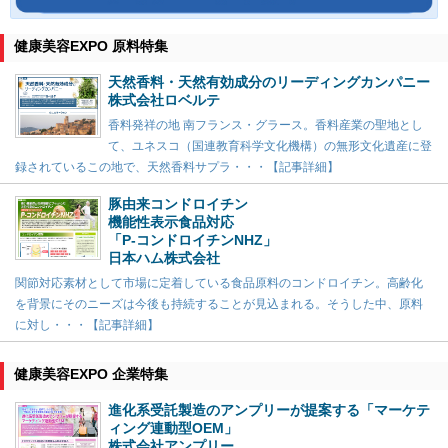
健康美容EXPO 原料特集
天然香料・天然有効成分のリーディングカンパニー
株式会社ロベルテ
香料発祥の地 南フランス・グラース。香料産業の聖地とし
て、ユネスコ（国連教育科学文化機構）の無形文化遺産に登
録されているこの地で、天然香料サプラ・・・【記事詳細】
豚由来コンドロイチン
機能性表示食品対応
「P-コンドロイチンNHZ」
日本ハム株式会社
関節対応素材として市場に定着している食品原料のコンドロイチン。高齢化
を背景にそのニーズは今後も持続することが見込まれる。そうした中、原料
に対し・・・【記事詳細】
健康美容EXPO 企業特集
進化系受託製造のアンプリーが提案する「マーケテ
ィング連動型OEM」
株式会社アンプリー