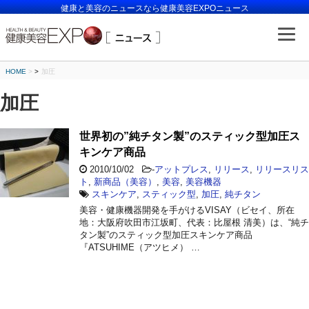
健康と美容のニュースなら健康美容EXPOニュース
HOME
>
加圧
加圧
世界初の”純チタン製”のスティック型加圧ス
キンケア商品
2010/10/02
-
アットプレス
,
リリース
,
リリースリス
ト
,
新商品（美容）
,
美容
,
美容機器
スキンケア
,
スティック型
,
加圧
,
純チタン
美容・健康機器開発を手がけるVISAY（ビセイ、所在
地：大阪府吹田市江坂町、代表：比屋根 清美）は、“純チ
タン製”のスティック型加圧スキンケア商品
『ATSUHIME（アツヒメ） …