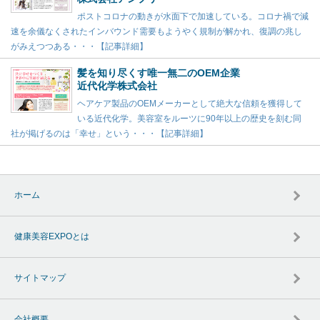
ポストコロナの動きが水面下で加速している。コロナ禍で減
速を余儀なくされたインバウンド需要もようやく規制が解かれ、復調の兆し
がみえつつある・・・【記事詳細】
髪を知り尽くす唯一無二のOEM企業
近代化学株式会社
ヘアケア製品のOEMメーカーとして絶大な信頼を獲得して
いる近代化学。美容室をルーツに90年以上の歴史を刻む同
社が掲げるのは「幸せ」という・・・【記事詳細】
ホーム
健康美容EXPOとは
サイトマップ
会社概要