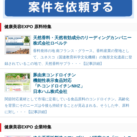
健康美容EXPO 原料特集
天然香料・天然有効成分のリーディングカンパニー
株式会社ロベルテ
香料発祥の地 南フランス・グラース。香料産業の聖地とし
て、ユネスコ（国連教育科学文化機構）の無形文化遺産に登
録されているこの地で、天然香料サプラ・・・【記事詳細】
豚由来コンドロイチン
機能性表示食品対応
「P-コンドロイチンNHZ」
日本ハム株式会社
関節対応素材として市場に定着している食品原料のコンドロイチン。高齢化
を背景にそのニーズは今後も持続することが見込まれる。そうした中、原料
に対し・・・【記事詳細】
健康美容EXPO 企業特集