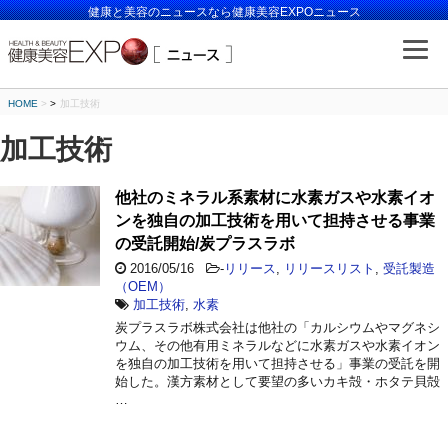
健康と美容のニュースなら健康美容EXPOニュース
HOME
>
加工技術
加工技術
他社のミネラル系素材に水素ガスや水素イオ
ンを独自の加工技術を用いて担持させる事業
の受託開始/炭プラスラボ
2016/05/16
-
リリース
,
リリースリスト
,
受託製造
（OEM）
加工技術
,
水素
炭プラスラボ株式会社は他社の「カルシウムやマグネシ
ウム、その他有用ミネラルなどに水素ガスや水素イオン
を独自の加工技術を用いて担持させる」事業の受託を開
始した。漢方素材として要望の多いカキ殻・ホタテ貝殻
…