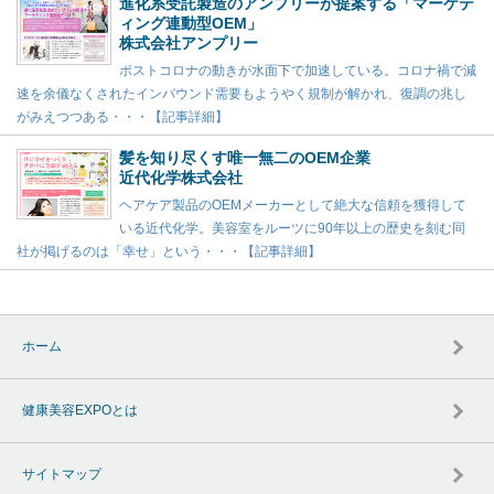
進化系受託製造のアンプリーが提案する「マーケテ
ィング連動型OEM」
株式会社アンプリー
ポストコロナの動きが水面下で加速している。コロナ禍で減
速を余儀なくされたインバウンド需要もようやく規制が解かれ、復調の兆し
がみえつつある・・・【記事詳細】
髪を知り尽くす唯一無二のOEM企業
近代化学株式会社
ヘアケア製品のOEMメーカーとして絶大な信頼を獲得して
いる近代化学。美容室をルーツに90年以上の歴史を刻む同
社が掲げるのは「幸せ」という・・・【記事詳細】
ホーム
健康美容EXPOとは
サイトマップ