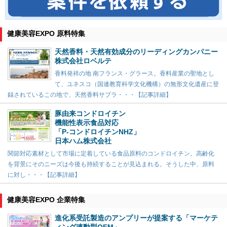
健康美容EXPO 原料特集
天然香料・天然有効成分のリーディングカンパニー
株式会社ロベルテ
香料発祥の地 南フランス・グラース。香料産業の聖地とし
て、ユネスコ（国連教育科学文化機構）の無形文化遺産に登
録されているこの地で、天然香料サプラ・・・【記事詳細】
豚由来コンドロイチン
機能性表示食品対応
「P-コンドロイチンNHZ」
日本ハム株式会社
関節対応素材として市場に定着している食品原料のコンドロイチン。高齢化
を背景にそのニーズは今後も持続することが見込まれる。そうした中、原料
に対し・・・【記事詳細】
健康美容EXPO 企業特集
進化系受託製造のアンプリーが提案する「マーケテ