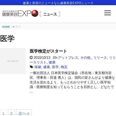
健康と美容のニュースなら健康美容EXPOニュース
HOME
>
医学
医学
医学検定がスタート
2010/10/13
-
アットプレス
,
その他.
,
リリース
,
リリ
ースリスト
,
健康
保健
,
健康
,
医学
,
検定
一般社団法人 日本医学検定協会（所在地：東京都渋谷
区、理事長：田邉 勇人）は、国民の皆さんがより健康な
生活を送れるよう、もっとわかりやすく正しい医学知
識・医療制度を知ってもらうことを目的とし、どなたで
…
1
2
次へ »