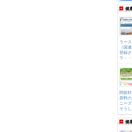
健
ラース
（国連
登録さ
ラ・・
関節対
原料の
ニーズ
そうし
健