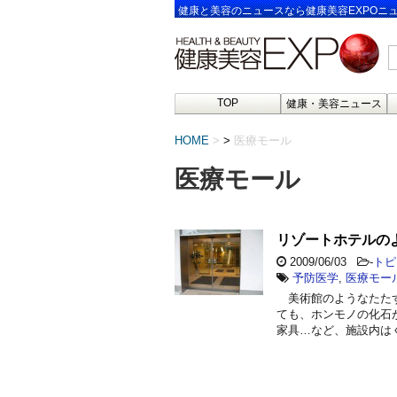
健康と美容のニュースなら健康美容EXPOニ
TOP
健康・美容ニュース
HOME
>
医療モール
医療モール
リゾートホテルの
2009/06/03
-
トピ
予防医学
,
医療モー
美術館のようなたたず
ても、ホンモノの化石
家具…など、施設内は