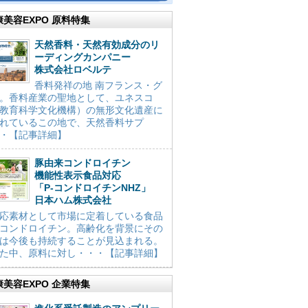
康美容EXPO 原料特集
天然香料・天然有効成分のリ
ーディングカンパニー
株式会社ロベルテ
香料発祥の地 南フランス・グ
。香料産業の聖地として、ユネスコ
教育科学文化機構）の無形文化遺産に
れているこの地で、天然香料サプ
・【記事詳細】
豚由来コンドロイチン
機能性表示食品対応
「P-コンドロイチンNHZ」
日本ハム株式会社
応素材として市場に定着している食品
コンドロイチン。高齢化を背景にその
は今後も持続することが見込まれる。
た中、原料に対し・・・【記事詳細】
康美容EXPO 企業特集