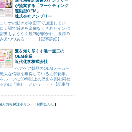
進化系受託製造のアンプリー
が提案する「マーケティング
連動型OEM」
株式会社アンプリー
コロナの動きが水面下で加速してい
ロナ禍で減速を余儀なくされたインバ
需要もようやく規制が解かれ、復調の
みえつつある・・・【記事詳細】
髪を知り尽くす唯一無二の
OEM企業
近代化学株式会社
ヘアケア製品のOEMメーカー
絶大な信頼を獲得している近代化学。
をルーツに90年以上の歴史を刻む同社
るのは「幸せ」という・・・【記事詳
個人情報保護ポリシー
お問合わせ