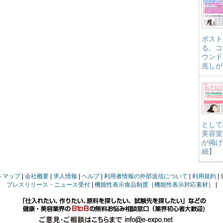
ポスト
る。コ
ウンド
兆しが
として
美容室
が掲げ
細】
トマップ
会社概要
求人情報
ヘルプ
利用者情報の外部送信について
利用規約
プレスリリース・ニュース受付
機能性表示食品制度［機能性表示対応素材］