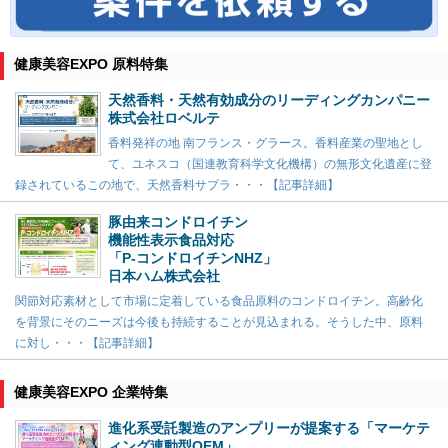
健康美容EXPO 原料特集
天然香料・天然有効成分のリーディングカンパニー
株式会社ロベルテ
香料発祥の地 南フランス・グラース。香料産業の聖地とし
て、ユネスコ（国連教育科学文化機構）の無形文化遺産に登
録されているこの地で、天然香料サプラ・・・【記事詳細】
豚由来コンドロイチン
機能性表示食品対応
「P-コンドロイチンNHZ」
日本ハム株式会社
関節対応素材として市場に定着している食品原料のコンドロイチン。高齢化
を背景にそのニーズは今後も持続することが見込まれる。そうした中、原料
に対し・・・【記事詳細】
健康美容EXPO 企業特集
進化系受託製造のアンプリーが提案する「マーケテ
ィング連動型OEM」