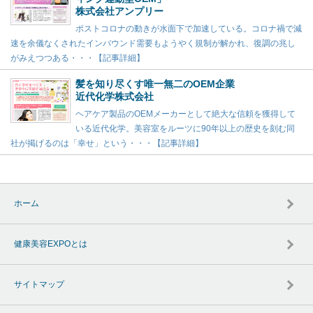
株式会社アンプリー
ポストコロナの動きが水面下で加速している。コロナ禍で減
速を余儀なくされたインバウンド需要もようやく規制が解かれ、復調の兆し
がみえつつある・・・【記事詳細】
髪を知り尽くす唯一無二のOEM企業
近代化学株式会社
ヘアケア製品のOEMメーカーとして絶大な信頼を獲得して
いる近代化学。美容室をルーツに90年以上の歴史を刻む同
社が掲げるのは「幸せ」という・・・【記事詳細】
ホーム
健康美容EXPOとは
サイトマップ