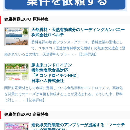
健康美容EXPO 原料特集
天然香料・天然有効成分のリーディングカンパニー
株式会社ロベルテ
香料発祥の地 南フランス・グラース。香料産業の聖地とし
て、ユネスコ（国連教育科学文化機構）の無形文化遺産に登
録されているこの地で、天然香料サプラ・・・【記事詳細】
豚由来コンドロイチン
機能性表示食品対応
「P-コンドロイチンNHZ」
日本ハム株式会社
関節対応素材として市場に定着している食品原料のコンドロイチン。高齢化
を背景にそのニーズは今後も持続することが見込まれる。そうした中、原料
に対し・・・【記事詳細】
健康美容EXPO 企業特集
進化系受託製造のアンプリーが提案する「マーケテ