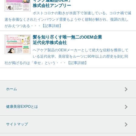
ィング連動型OEM」
株式会社アンプリー
ポストコロナの動きが水面下で加速している。コロナ禍で減
速を余儀なくされたインバウンド需要もようやく規制が解かれ、復調の兆し
がみえつつある・・・【記事詳細】
髪を知り尽くす唯一無二のOEM企業
近代化学株式会社
ヘアケア製品のOEMメーカーとして絶大な信頼を獲得して
いる近代化学。美容室をルーツに90年以上の歴史を刻む同
社が掲げるのは「幸せ」という・・・【記事詳細】
ホーム
健康美容EXPOとは
サイトマップ