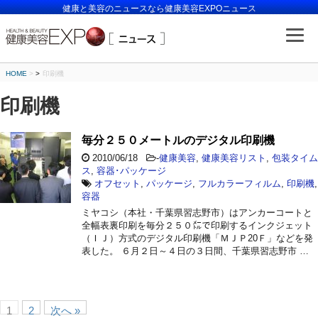
健康と美容のニュースなら健康美容EXPOニュース
HOME
>
印刷機
印刷機
毎分２５０メートルのデジタル印刷機
2010/06/18
-
健康美容
,
健康美容リスト
,
包装タイム
ス
,
容器･パッケージ
オフセット
,
パッケージ
,
フルカラーフィルム
,
印刷機
,
容器
ミヤコシ（本社・千葉県習志野市）はアンカーコートと
全幅表裏印刷を毎分２５０㍍で印刷するインクジェット
（ＩＪ）方式のデジタル印刷機「ＭＪＰ20Ｆ」などを発
表した。 ６月２日～４日の３日間、千葉県習志野市 …
1
2
次へ »