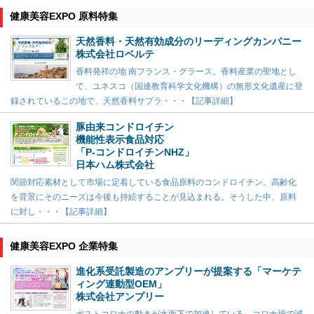
健康美容EXPO 原料特集
天然香料・天然有効成分のリーディングカンパニー
株式会社ロベルテ
香料発祥の地 南フランス・グラース。香料産業の聖地とし
て、ユネスコ（国連教育科学文化機構）の無形文化遺産に登
録されているこの地で、天然香料サプラ・・・【記事詳細】
豚由来コンドロイチン
機能性表示食品対応
「P-コンドロイチンNHZ」
日本ハム株式会社
関節対応素材として市場に定着している食品原料のコンドロイチン。高齢化
を背景にそのニーズは今後も持続することが見込まれる。そうした中、原料
に対し・・・【記事詳細】
健康美容EXPO 企業特集
進化系受託製造のアンプリーが提案する「マーケテ
ィング連動型OEM」
株式会社アンプリー