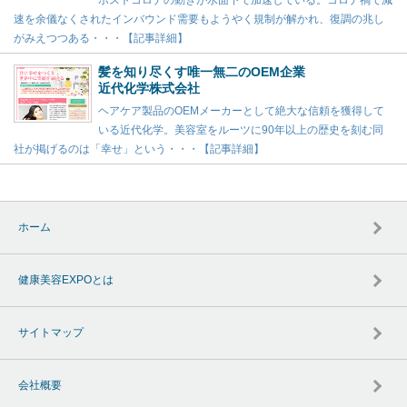
ポストコロナの動きが水面下で加速している。コロナ禍で減
速を余儀なくされたインバウンド需要もようやく規制が解かれ、復調の兆し
がみえつつある・・・【記事詳細】
髪を知り尽くす唯一無二のOEM企業
近代化学株式会社
ヘアケア製品のOEMメーカーとして絶大な信頼を獲得して
いる近代化学。美容室をルーツに90年以上の歴史を刻む同
社が掲げるのは「幸せ」という・・・【記事詳細】
ホーム
健康美容EXPOとは
サイトマップ
会社概要