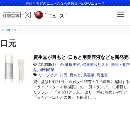
健康と美容のニュースなら健康美容EXPOニュース
HOME
>
口元
口元
資生堂が目もと･口もと用美容液などを新発売
2010/09/17
-
健康美容
,
健康美容リスト
,
美容・化粧
品
,
週刊粧業
リップケア
,
口元
,
目もと
,
美容液
,
資生堂
資生堂は10月21日、 現代女性特有の生活環境に起因する
「ライフスタイル敏感肌」 の 「肌スランプ」 に着目し
たブランド 「ｄプログラム」 より、 特に乾燥しやすい
「目もと・口もとの肌」 を保湿し …