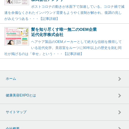
ポストコロナの動きが水面下で加速している。コロナ禍で減
速を余儀なくされたインバウンド需要もようやく規制が解かれ、復調の兆し
がみえつつある・・・【記事詳細】
髪を知り尽くす唯一無二のOEM企業
近代化学株式会社
ヘアケア製品のOEMメーカーとして絶大な信頼を獲得して
いる近代化学。美容室をルーツに90年以上の歴史を刻む同
社が掲げるのは「幸せ」という・・・【記事詳細】
ホーム
健康美容EXPOとは
サイトマップ
会社概要