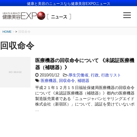
健康と美容のニュースなら健康美容EXPOニュース
HOME
>
回収命令
回収命令
医療機器の回収命令について 《未認証医療機
器（補聴器）》
2010/01/12
-
厚生労働省
,
行政
,
行政リスト
医療機器
,
回収命令
,
補聴器
平成２１年１２月１５日福祉保健局医療機器の回収命令
について《未認証医療機器（補聴器）》都内の医療機器
製造販売業者である「ニュージャパンヒヤリングエイド
株式会社（新宿区）」について、認証を受けていないポ
…