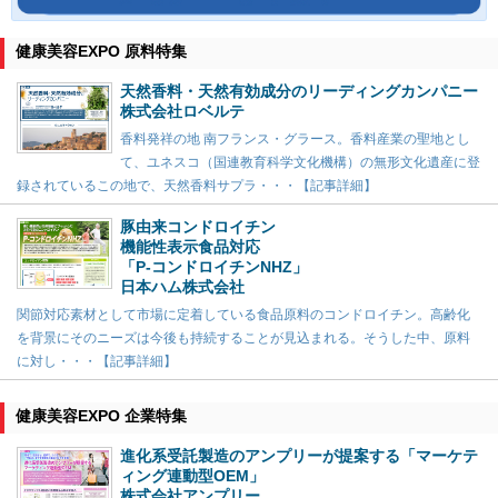
健康美容EXPO 原料特集
天然香料・天然有効成分のリーディングカンパニー
株式会社ロベルテ
香料発祥の地 南フランス・グラース。香料産業の聖地とし
て、ユネスコ（国連教育科学文化機構）の無形文化遺産に登
録されているこの地で、天然香料サプラ・・・【記事詳細】
豚由来コンドロイチン
機能性表示食品対応
「P-コンドロイチンNHZ」
日本ハム株式会社
関節対応素材として市場に定着している食品原料のコンドロイチン。高齢化
を背景にそのニーズは今後も持続することが見込まれる。そうした中、原料
に対し・・・【記事詳細】
健康美容EXPO 企業特集
進化系受託製造のアンプリーが提案する「マーケテ
ィング連動型OEM」
株式会社アンプリー