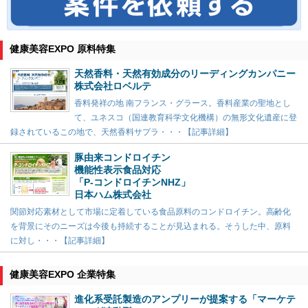
健康美容EXPO 原料特集
天然香料・天然有効成分のリーディングカンパニー
株式会社ロベルテ
香料発祥の地 南フランス・グラース。香料産業の聖地とし
て、ユネスコ（国連教育科学文化機構）の無形文化遺産に登
録されているこの地で、天然香料サプラ・・・【記事詳細】
豚由来コンドロイチン
機能性表示食品対応
「P-コンドロイチンNHZ」
日本ハム株式会社
関節対応素材として市場に定着している食品原料のコンドロイチン。高齢化
を背景にそのニーズは今後も持続することが見込まれる。そうした中、原料
に対し・・・【記事詳細】
健康美容EXPO 企業特集
進化系受託製造のアンプリーが提案する「マーケテ