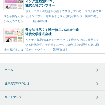
ィング連動型OEM」
株式会社アンプリー
ポストコロナの動きが水面下で加速している。コロナ禍で減
速を余儀なくされたインバウンド需要もようやく規制が解かれ、復調の兆し
がみえつつある・・・【記事詳細】
髪を知り尽くす唯一無二のOEM企業
近代化学株式会社
ヘアケア製品のOEMメーカーとして絶大な信頼を獲得して
いる近代化学。美容室をルーツに90年以上の歴史を刻む同
社が掲げるのは「幸せ」という・・・【記事詳細】
ホーム
健康美容EXPOとは
サイトマップ