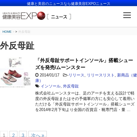
健康と美容のニュースなら健康美容EXPOニュース
HOME
>
外反母趾
外反母趾
「外反母趾サポートインソール」搭載シュー
ズを発売/ムーンスター
2014/01/17
-
リリース
,
リリースリスト
,
新商品（健
康）
インソール
,
外反母趾
株式会社ムーンスターは、足のアーチを支える設計で軽
度の外反母趾またはその予備軍の方にも安心して着用い
ただける「外反母趾サポートインソール」搭載シューズ
を2014年2月下旬より全国の百貨店・靴専門店・量 …
1
2
3
次へ »