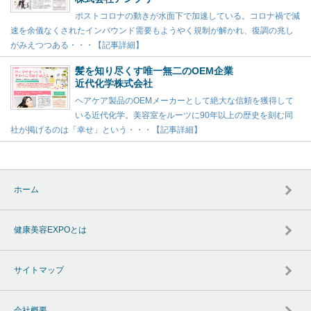
ポストコロナの動きが水面下で加速している。コロナ禍で減
速を余儀なくされたインバウンド需要もようやく規制が解かれ、復調の兆し
がみえつつある・・・【記事詳細】
髪を知り尽くす唯一無二のOEM企業
近代化学株式会社
ヘアケア製品のOEMメーカーとして絶大な信頼を獲得して
いる近代化学。美容室をルーツに90年以上の歴史を刻む同
社が掲げるのは「幸せ」という・・・【記事詳細】
ホーム
健康美容EXPOとは
サイトマップ
会社概要