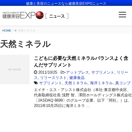
健康と美容のニュースなら健康美容EXPOニュース
HOME
>
天然ミネラル
天然ミネラル
こどもに必要な天然ミネラルバランスよく含
んだサプリメント
2011/10/25
-
アットプレス
,
サプリメント
,
リリー
ス
,
リリースリスト
,
健康食品
サプリメント
,
天然ミネラル
,
海洋ミネラル
,
真コンブ
エイチ・エス・アシスト株式会社（本社:東京都中央区、
代表取締役社長:浅野 智、澤田ホールディングス株式会社
〔JASDAQ 8699〕のグループ企業、以下「同社」）は、
2011年10月25日に海洋ミネラ …