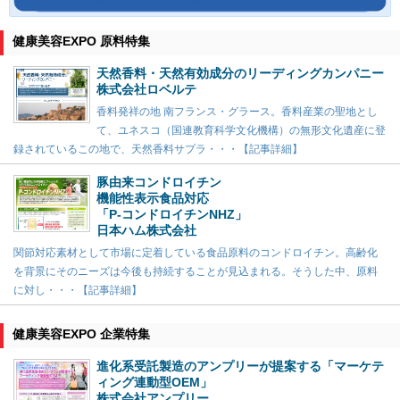
健康美容EXPO 原料特集
天然香料・天然有効成分のリーディングカンパニー
株式会社ロベルテ
香料発祥の地 南フランス・グラース。香料産業の聖地とし
て、ユネスコ（国連教育科学文化機構）の無形文化遺産に登
録されているこの地で、天然香料サプラ・・・【記事詳細】
豚由来コンドロイチン
機能性表示食品対応
「P-コンドロイチンNHZ」
日本ハム株式会社
関節対応素材として市場に定着している食品原料のコンドロイチン。高齢化
を背景にそのニーズは今後も持続することが見込まれる。そうした中、原料
に対し・・・【記事詳細】
健康美容EXPO 企業特集
進化系受託製造のアンプリーが提案する「マーケテ
ィング連動型OEM」
株式会社アンプリー