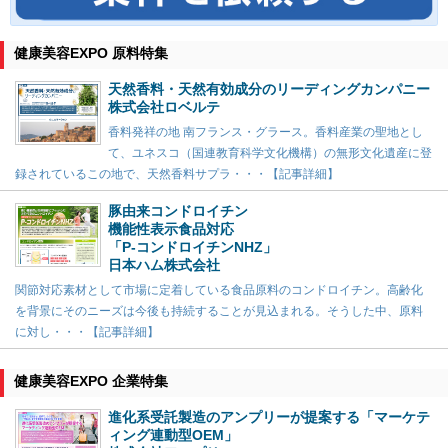
健康美容EXPO 原料特集
天然香料・天然有効成分のリーディングカンパニー
株式会社ロベルテ
香料発祥の地 南フランス・グラース。香料産業の聖地とし
て、ユネスコ（国連教育科学文化機構）の無形文化遺産に登
録されているこの地で、天然香料サプラ・・・【記事詳細】
豚由来コンドロイチン
機能性表示食品対応
「P-コンドロイチンNHZ」
日本ハム株式会社
関節対応素材として市場に定着している食品原料のコンドロイチン。高齢化
を背景にそのニーズは今後も持続することが見込まれる。そうした中、原料
に対し・・・【記事詳細】
健康美容EXPO 企業特集
進化系受託製造のアンプリーが提案する「マーケテ
ィング連動型OEM」