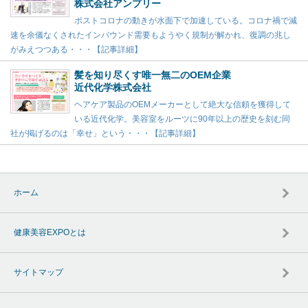
株式会社アンプリー
ポストコロナの動きが水面下で加速している。コロナ禍で減
速を余儀なくされたインバウンド需要もようやく規制が解かれ、復調の兆し
がみえつつある・・・【記事詳細】
髪を知り尽くす唯一無二のOEM企業
近代化学株式会社
ヘアケア製品のOEMメーカーとして絶大な信頼を獲得して
いる近代化学。美容室をルーツに90年以上の歴史を刻む同
社が掲げるのは「幸せ」という・・・【記事詳細】
ホーム
健康美容EXPOとは
サイトマップ