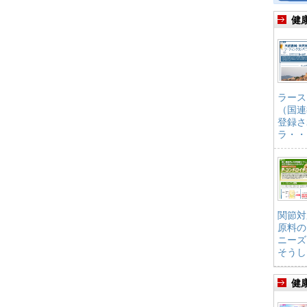
健
ラース
（国連
登録さ
ラ・・
関節対
原料の
ニーズ
そうし
健