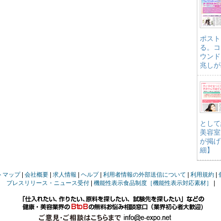
ポスト
る。コ
ウンド
兆しが
として
美容室
が掲げ
細】
トマップ
会社概要
求人情報
ヘルプ
利用者情報の外部送信について
利用規約
プレスリリース・ニュース受付
機能性表示食品制度［機能性表示対応素材］