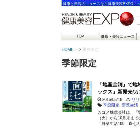
健康と美容のニュースなら健康美容EXPOニ
TOP
健康・美容ニュース
HOME
>
季節限定
季節限定
「地産全消」で地域
ックス」新発売/カ
2015/05/18
-
リリ
季節限定
,
野菜生活
カゴメ株式会社は、「野菜
（火）から10月末ま
「野菜生活100 直七ミ