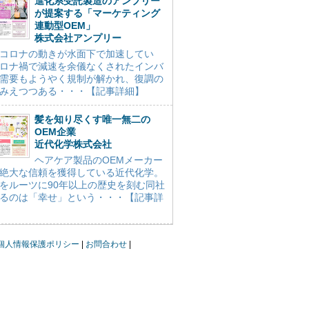
進化系受託製造のアンプリー
が提案する「マーケティング
連動型OEM」
株式会社アンプリー
コロナの動きが水面下で加速してい
ロナ禍で減速を余儀なくされたインバ
需要もようやく規制が解かれ、復調の
みえつつある・・・【記事詳細】
髪を知り尽くす唯一無二の
OEM企業
近代化学株式会社
ヘアケア製品のOEMメーカー
絶大な信頼を獲得している近代化学。
をルーツに90年以上の歴史を刻む同社
るのは「幸せ」という・・・【記事詳
個人情報保護ポリシー
お問合わせ