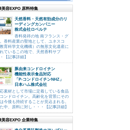
康美容EXPO 原料特集
天然香料・天然有効成分のリ
ーディングカンパニー
株式会社ロベルテ
香料発祥の地 南フランス・グ
。香料産業の聖地として、ユネスコ
教育科学文化機構）の無形文化遺産に
れているこの地で、天然香料サプ
・【記事詳細】
豚由来コンドロイチン
機能性表示食品対応
「P-コンドロイチンNHZ」
日本ハム株式会社
応素材として市場に定着している食品
コンドロイチン。高齢化を背景にその
は今後も持続することが見込まれる。
た中、原料に対し・・・【記事詳細】
康美容EXPO 企業特集