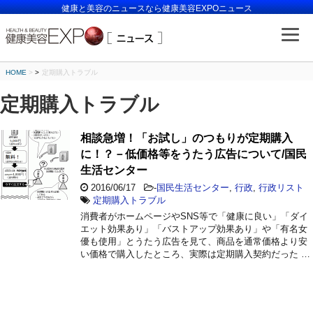
健康と美容のニュースなら健康美容EXPOニュース
HOME
>
定期購入トラブル
定期購入トラブル
相談急増！「お試し」のつもりが定期購入
に！？－低価格等をうたう広告について/国民
生活センター
2016/06/17
-
国民生活センター
,
行政
,
行政リスト
定期購入トラブル
消費者がホームページやSNS等で「健康に良い」「ダイ
エット効果あり」「バストアップ効果あり」や「有名女
優も使用」とうたう広告を見て、商品を通常価格より安
い価格で購入したところ、実際は定期購入契約だった …