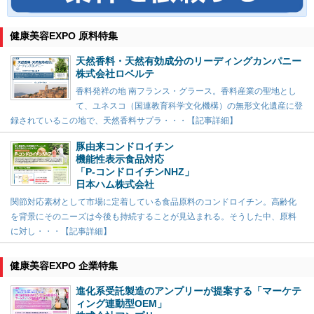
健康美容EXPO 原料特集
天然香料・天然有効成分のリーディングカンパニー
株式会社ロベルテ
香料発祥の地 南フランス・グラース。香料産業の聖地とし
て、ユネスコ（国連教育科学文化機構）の無形文化遺産に登
録されているこの地で、天然香料サプラ・・・【記事詳細】
豚由来コンドロイチン
機能性表示食品対応
「P-コンドロイチンNHZ」
日本ハム株式会社
関節対応素材として市場に定着している食品原料のコンドロイチン。高齢化
を背景にそのニーズは今後も持続することが見込まれる。そうした中、原料
に対し・・・【記事詳細】
健康美容EXPO 企業特集
進化系受託製造のアンプリーが提案する「マーケテ
ィング連動型OEM」