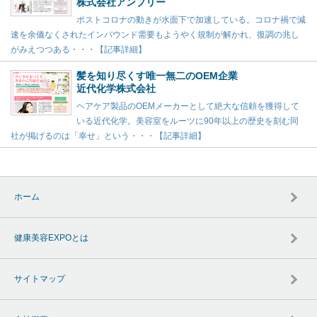
株式会社アンプリー
ポストコロナの動きが水面下で加速している。コロナ禍で減
速を余儀なくされたインバウンド需要もようやく規制が解かれ、復調の兆し
がみえつつある・・・【記事詳細】
髪を知り尽くす唯一無二のOEM企業
近代化学株式会社
ヘアケア製品のOEMメーカーとして絶大な信頼を獲得して
いる近代化学。美容室をルーツに90年以上の歴史を刻む同
社が掲げるのは「幸せ」という・・・【記事詳細】
ホーム
健康美容EXPOとは
サイトマップ