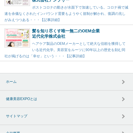
株式会社アンプリー
ポストコロナの動きが水面下で加速している。コロナ禍で減
速を余儀なくされたインバウンド需要もようやく規制が解かれ、復調の兆し
がみえつつある・・・【記事詳細】
髪を知り尽くす唯一無二のOEM企業
近代化学株式会社
ヘアケア製品のOEMメーカーとして絶大な信頼を獲得して
いる近代化学。美容室をルーツに90年以上の歴史を刻む同
社が掲げるのは「幸せ」という・・・【記事詳細】
ホーム
健康美容EXPOとは
サイトマップ