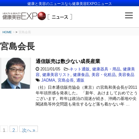
健康と美容のニュースなら健康美容EXPOニュース
HOME
>
宮島会長
宮島会長
通信販売は数少ない成長産業
2011/01/05
-
ネット通販
,
健康器具・用品
,
健康美
容
,
健康美容リスト
,
健康食品
,
美容・化粧品
,
美容食品
JADMA
,
宮島会長
,
通販
（社）日本通信販売協会（東京）の宮島和美会長が2011
年年頭所感を発表した。 「新年、あけましておめでとう
ございます。昨年は政治の混迷が続き、沖縄の基地や尖
閣諸島等外交問題も発生するなど落ち着かない年 …
1
2
次へ »