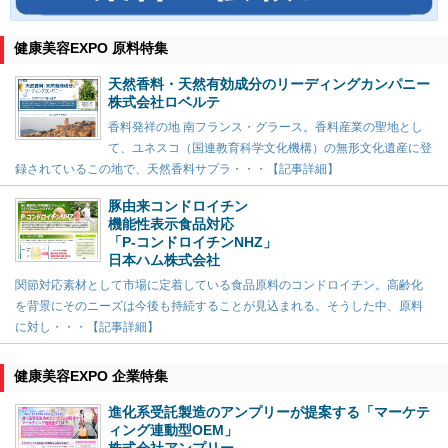
健康美容EXPO 原料特集
天然香料・天然有効成分のリーディングカンパニー
株式会社ロベルテ
香料発祥の地 南フランス・グラース。香料産業の聖地とし
て、ユネスコ（国連教育科学文化機構）の無形文化遺産に登
録されているこの地で、天然香料サプラ・・・【記事詳細】
豚由来コンドロイチン
機能性表示食品対応
「P-コンドロイチンNHZ」
日本ハム株式会社
関節対応素材として市場に定着している食品原料のコンドロイチン。高齢化
を背景にそのニーズは今後も持続することが見込まれる。そうした中、原料
に対し・・・【記事詳細】
健康美容EXPO 企業特集
進化系受託製造のアンプリーが提案する「マーケテ
ィング連動型OEM」