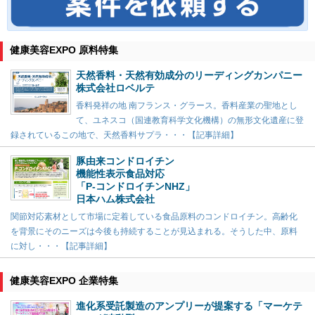
健康美容EXPO 原料特集
天然香料・天然有効成分のリーディングカンパニー
株式会社ロベルテ
香料発祥の地 南フランス・グラース。香料産業の聖地とし
て、ユネスコ（国連教育科学文化機構）の無形文化遺産に登
録されているこの地で、天然香料サプラ・・・【記事詳細】
豚由来コンドロイチン
機能性表示食品対応
「P-コンドロイチンNHZ」
日本ハム株式会社
関節対応素材として市場に定着している食品原料のコンドロイチン。高齢化
を背景にそのニーズは今後も持続することが見込まれる。そうした中、原料
に対し・・・【記事詳細】
健康美容EXPO 企業特集
進化系受託製造のアンプリーが提案する「マーケテ