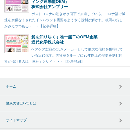
ィング連動型OEM」
株式会社アンプリー
ポストコロナの動きが水面下で加速している。コロナ禍で減
速を余儀なくされたインバウンド需要もようやく規制が解かれ、復調の兆し
がみえつつある・・・【記事詳細】
髪を知り尽くす唯一無二のOEM企業
近代化学株式会社
ヘアケア製品のOEMメーカーとして絶大な信頼を獲得して
いる近代化学。美容室をルーツに90年以上の歴史を刻む同
社が掲げるのは「幸せ」という・・・【記事詳細】
ホーム
健康美容EXPOとは
サイトマップ