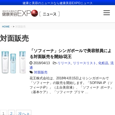
健康と美容のニュースなら健康美容EXPOニュース
HOME
>
対面販売
対面販売
「ソフィーナ」シンガポールで美容部員によ
る対面販売を開始/花王
2018/04/13
-
リリース
,
リリースリスト
,
化粧品
,
流
通
対面販売
花王株式会社は、2018年4月15日よりシンガポールで
「ソフィーナ」の販売を開始します。「SOFINA iP（ソ
フィーナiP）」（土台美容液）、「ソフィーナ ボーテ」
（基本ケア）、「ソフィーナ プリマ …
1
2
次へ »