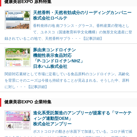
健康美容EXPO 原料特集
天然香料・天然有効成分のリーディングカンパニー
株式会社ロベルテ
香料発祥の地 南フランス・グラース。香料産業の聖地とし
て、ユネスコ（国連教育科学文化機構）の無形文化遺産に登
録されているこの地で、天然香料サプラ・・・【記事詳細】
豚由来コンドロイチン
機能性表示食品対応
「P-コンドロイチンNHZ」
日本ハム株式会社
関節対応素材として市場に定着している食品原料のコンドロイチン。高齢化
を背景にそのニーズは今後も持続することが見込まれる。そうした中、原料
に対し・・・【記事詳細】
健康美容EXPO 企業特集
進化系受託製造のアンプリーが提案する「マーケテ
ィング連動型OEM」
株式会社アンプリー
ポストコロナの動きが水面下で加速している。コロナ禍で減