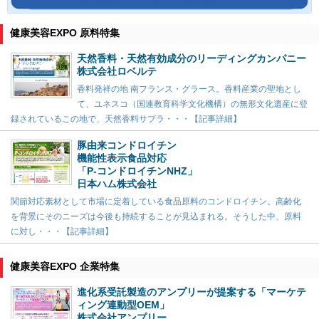
健康美容EXPO 原料特集
天然香料・天然有効成分のリーディングカンパニー
株式会社ロベルテ
香料発祥の地 南フランス・グラース。香料産業の聖地とし
て、ユネスコ（国連教育科学文化機構）の無形文化遺産に登
録されているこの地で、天然香料サプラ・・・【記事詳細】
豚由来コンドロイチン
機能性表示食品対応
「P-コンドロイチンNHZ」
日本ハム株式会社
関節対応素材として市場に定着している食品原料のコンドロイチン。高齢化
を背景にそのニーズは今後も持続することが見込まれる。そうした中、原料
に対し・・・【記事詳細】
健康美容EXPO 企業特集
進化系受託製造のアンプリーが提案する「マーケテ
ィング連動型OEM」
株式会社アンプリー