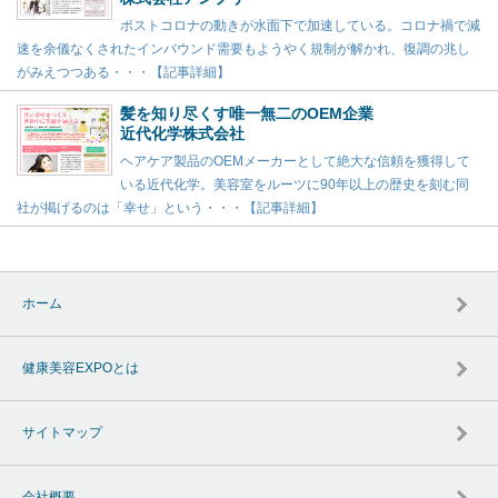
ポストコロナの動きが水面下で加速している。コロナ禍で減
速を余儀なくされたインバウンド需要もようやく規制が解かれ、復調の兆し
がみえつつある・・・【記事詳細】
髪を知り尽くす唯一無二のOEM企業
近代化学株式会社
ヘアケア製品のOEMメーカーとして絶大な信頼を獲得して
いる近代化学。美容室をルーツに90年以上の歴史を刻む同
社が掲げるのは「幸せ」という・・・【記事詳細】
ホーム
健康美容EXPOとは
サイトマップ
会社概要