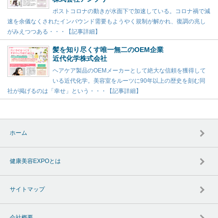
ポストコロナの動きが水面下で加速している。コロナ禍で減
速を余儀なくされたインバウンド需要もようやく規制が解かれ、復調の兆し
がみえつつある・・・【記事詳細】
髪を知り尽くす唯一無二のOEM企業
近代化学株式会社
ヘアケア製品のOEMメーカーとして絶大な信頼を獲得して
いる近代化学。美容室をルーツに90年以上の歴史を刻む同
社が掲げるのは「幸せ」という・・・【記事詳細】
ホーム
健康美容EXPOとは
サイトマップ
会社概要