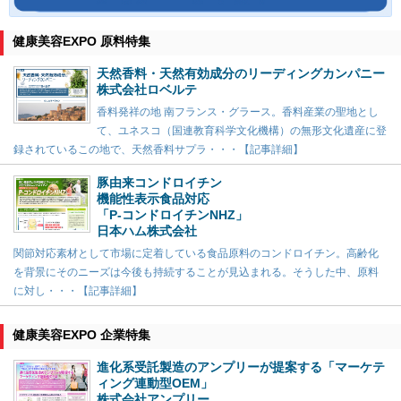
健康美容EXPO 原料特集
天然香料・天然有効成分のリーディングカンパニー
株式会社ロベルテ
香料発祥の地 南フランス・グラース。香料産業の聖地とし
て、ユネスコ（国連教育科学文化機構）の無形文化遺産に登
録されているこの地で、天然香料サプラ・・・【記事詳細】
豚由来コンドロイチン
機能性表示食品対応
「P-コンドロイチンNHZ」
日本ハム株式会社
関節対応素材として市場に定着している食品原料のコンドロイチン。高齢化
を背景にそのニーズは今後も持続することが見込まれる。そうした中、原料
に対し・・・【記事詳細】
健康美容EXPO 企業特集
進化系受託製造のアンプリーが提案する「マーケテ
ィング連動型OEM」
株式会社アンプリー