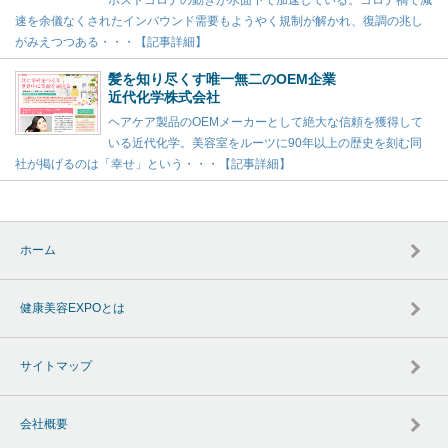
ポストコロナの動きが水面下で加速している。コロナ禍で減
速を余儀なくされたインバウンド需要もようやく規制が解かれ、復調の兆し
がみえつつある・・・【記事詳細】
髪を知り尽くす唯一無二のOEM企業
近代化学株式会社
ヘアケア製品のOEMメーカーとして絶大な信頼を獲得して
いる近代化学。美容室をルーツに90年以上の歴史を刻む同
社が掲げるのは「幸せ」という・・・【記事詳細】
ホーム
健康美容EXPOとは
サイトマップ
会社概要