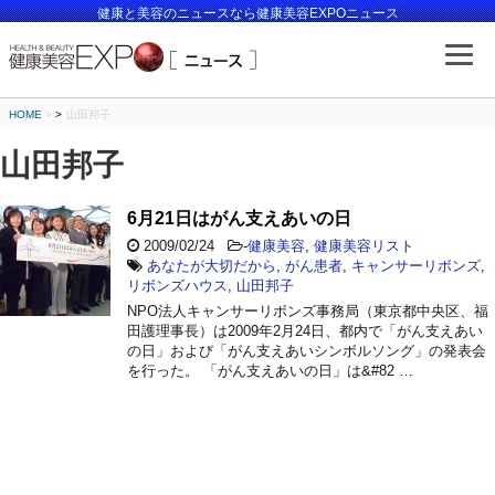
健康と美容のニュースなら健康美容EXPOニュース
HOME
>
山田邦子
山田邦子
6月21日はがん支えあいの日
2009/02/24
-
健康美容
,
健康美容リスト
あなたが大切だから
,
がん患者
,
キャンサーリボンズ
,
リボンズハウス
,
山田邦子
NPO法人キャンサーリボンズ事務局（東京都中央区、福
田護理事長）は2009年2月24日、都内で「がん支えあい
の日」および「がん支えあいシンボルソング」の発表会
を行った。 「がん支えあいの日」は&#82 …