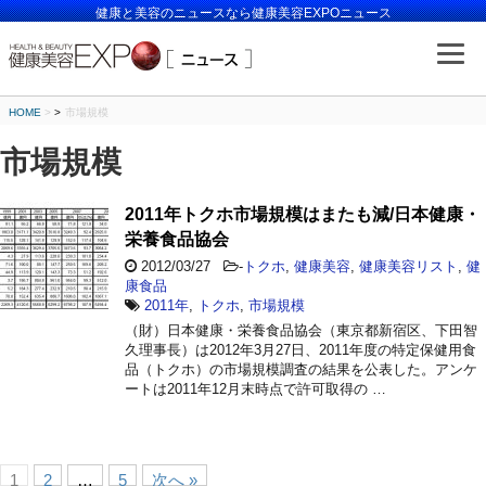
健康と美容のニュースなら健康美容EXPOニュース
HOME
>
市場規模
市場規模
2011年トクホ市場規模はまたも減/日本健康・
栄養食品協会
2012/03/27
-
トクホ
,
健康美容
,
健康美容リスト
,
健
康食品
2011年
,
トクホ
,
市場規模
（財）日本健康・栄養食品協会（東京都新宿区、下田智
久理事長）は2012年3月27日、2011年度の特定保健用食
品（トクホ）の市場規模調査の結果を公表した。アンケ
ートは2011年12月末時点で許可取得の …
1
2
…
5
次へ »