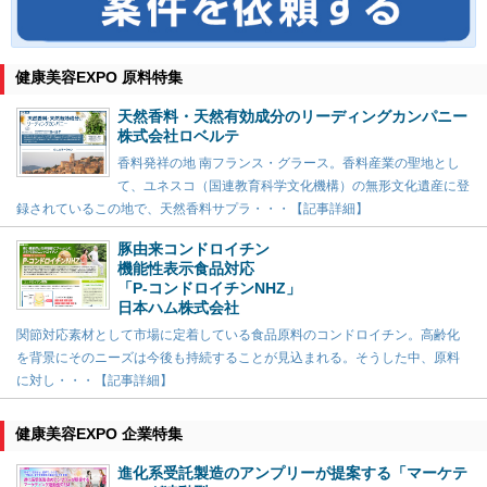
健康美容EXPO 原料特集
天然香料・天然有効成分のリーディングカンパニー
株式会社ロベルテ
香料発祥の地 南フランス・グラース。香料産業の聖地とし
て、ユネスコ（国連教育科学文化機構）の無形文化遺産に登
録されているこの地で、天然香料サプラ・・・【記事詳細】
豚由来コンドロイチン
機能性表示食品対応
「P-コンドロイチンNHZ」
日本ハム株式会社
関節対応素材として市場に定着している食品原料のコンドロイチン。高齢化
を背景にそのニーズは今後も持続することが見込まれる。そうした中、原料
に対し・・・【記事詳細】
健康美容EXPO 企業特集
進化系受託製造のアンプリーが提案する「マーケテ