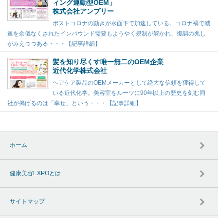
ィング連動型OEM」
株式会社アンプリー
ポストコロナの動きが水面下で加速している。コロナ禍で減
速を余儀なくされたインバウンド需要もようやく規制が解かれ、復調の兆し
がみえつつある・・・【記事詳細】
髪を知り尽くす唯一無二のOEM企業
近代化学株式会社
ヘアケア製品のOEMメーカーとして絶大な信頼を獲得して
いる近代化学。美容室をルーツに90年以上の歴史を刻む同
社が掲げるのは「幸せ」という・・・【記事詳細】
ホーム
健康美容EXPOとは
サイトマップ