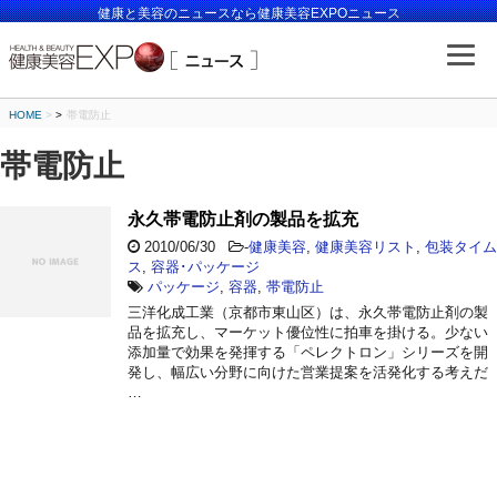
健康と美容のニュースなら健康美容EXPOニュース
HOME
>
帯電防止
帯電防止
永久帯電防止剤の製品を拡充
2010/06/30
-
健康美容
,
健康美容リスト
,
包装タイム
ス
,
容器･パッケージ
パッケージ
,
容器
,
帯電防止
三洋化成工業（京都市東山区）は、永久帯電防止剤の製
品を拡充し、マーケット優位性に拍車を掛ける。少ない
添加量で効果を発揮する「ペレクトロン」シリーズを開
発し、幅広い分野に向けた営業提案を活発化する考えだ
…