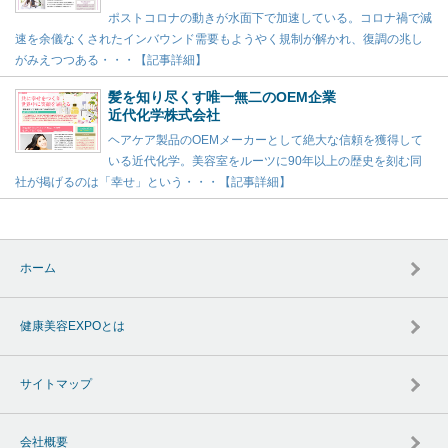
ポストコロナの動きが水面下で加速している。コロナ禍で減
速を余儀なくされたインバウンド需要もようやく規制が解かれ、復調の兆し
がみえつつある・・・【記事詳細】
髪を知り尽くす唯一無二のOEM企業
近代化学株式会社
ヘアケア製品のOEMメーカーとして絶大な信頼を獲得して
いる近代化学。美容室をルーツに90年以上の歴史を刻む同
社が掲げるのは「幸せ」という・・・【記事詳細】
ホーム
健康美容EXPOとは
サイトマップ
会社概要