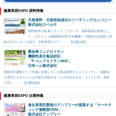
健康美容EXPO 原料特集
天然香料・天然有効成分のリーディングカンパニー
株式会社ロベルテ
香料発祥の地 南フランス・グラース。香料産業の聖地とし
て、ユネスコ（国連教育科学文化機構）の無形文化遺産に登
録されているこの地で、天然香料サプラ・・・【記事詳細】
豚由来コンドロイチン
機能性表示食品対応
「P-コンドロイチンNHZ」
日本ハム株式会社
関節対応素材として市場に定着している食品原料のコンドロイチン。高齢化
を背景にそのニーズは今後も持続することが見込まれる。そうした中、原料
に対し・・・【記事詳細】
健康美容EXPO 企業特集
進化系受託製造のアンプリーが提案する「マーケテ
ィング連動型OEM」
株式会社アンプリー