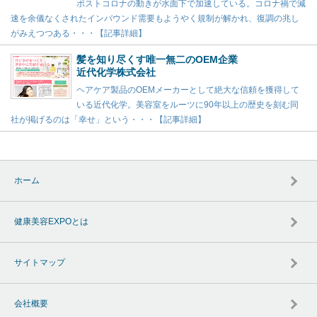
ポストコロナの動きが水面下で加速している。コロナ禍で減
速を余儀なくされたインバウンド需要もようやく規制が解かれ、復調の兆し
がみえつつある・・・【記事詳細】
髪を知り尽くす唯一無二のOEM企業
近代化学株式会社
ヘアケア製品のOEMメーカーとして絶大な信頼を獲得して
いる近代化学。美容室をルーツに90年以上の歴史を刻む同
社が掲げるのは「幸せ」という・・・【記事詳細】
ホーム
健康美容EXPOとは
サイトマップ
会社概要