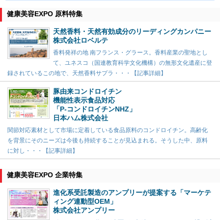
健康美容EXPO 原料特集
天然香料・天然有効成分のリーディングカンパニー
株式会社ロベルテ
香料発祥の地 南フランス・グラース。香料産業の聖地とし
て、ユネスコ（国連教育科学文化機構）の無形文化遺産に登
録されているこの地で、天然香料サプラ・・・【記事詳細】
豚由来コンドロイチン
機能性表示食品対応
「P-コンドロイチンNHZ」
日本ハム株式会社
関節対応素材として市場に定着している食品原料のコンドロイチン。高齢化
を背景にそのニーズは今後も持続することが見込まれる。そうした中、原料
に対し・・・【記事詳細】
健康美容EXPO 企業特集
進化系受託製造のアンプリーが提案する「マーケテ
ィング連動型OEM」
株式会社アンプリー