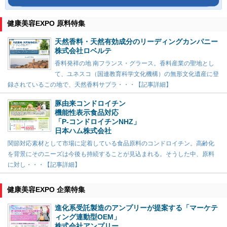
健康美容EXPO 原料特集
天然香料・天然有効成分のリーディングカンパニー
株式会社ロベルテ
香料発祥の地 南フランス・グラース。香料産業の聖地とし
て、ユネスコ（国連教育科学文化機構）の無形文化遺産に登
録されているこの地で、天然香料サプラ・・・【記事詳細】
豚由来コンドロイチン
機能性表示食品対応
「P-コンドロイチンNHZ」
日本ハム株式会社
関節対応素材として市場に定着している食品原料のコンドロイチン。高齢化
を背景にそのニーズは今後も持続することが見込まれる。そうした中、原料
に対し・・・【記事詳細】
健康美容EXPO 企業特集
進化系受託製造のアンプリーが提案する「マーケテ
ィング連動型OEM」
株式会社アンプリー