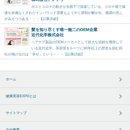
ポストコロナの動きが水面下で加速している。コロナ禍で減
速を余儀なくされたインバウンド需要もようやく規制が解かれ、復調の兆し
がみえつつある・・・【記事詳細】
髪を知り尽くす唯一無二のOEM企業
近代化学株式会社
ヘアケア製品のOEMメーカーとして絶大な信頼を獲得して
いる近代化学。美容室をルーツに90年以上の歴史を刻む同
社が掲げるのは「幸せ」という・・・【記事詳細】
ホーム
健康美容EXPOとは
サイトマップ
会社概要