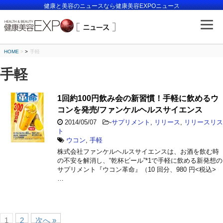
健康と美容のニュースなら健康美容EXPOニュース
HOME
>
手軽
手軽
1回約100円飲み会の新習慣！手軽に飲めるウ
コンを発売/ファンケルヘルスサイエンス
2014/05/07
-
サプリメント
,
リリース
,
リリースリス
ト
ウコン
,
手軽
株式会社ファンケルヘルスサイエンスは、お酒を飲む時
の不安を解消し、“乾杯ビール”*1で手軽に飲める新発想の
サプリメント『ウコン革命』（10 回分、980 円<税込>
…
1
2
次へ »