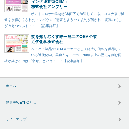
ィング連動型OEM」
株式会社アンプリー
ポストコロナの動きが水面下で加速している。コロナ禍で減
速を余儀なくされたインバウンド需要もようやく規制が解かれ、復調の兆し
がみえつつある・・・【記事詳細】
髪を知り尽くす唯一無二のOEM企業
近代化学株式会社
ヘアケア製品のOEMメーカーとして絶大な信頼を獲得して
いる近代化学。美容室をルーツに90年以上の歴史を刻む同
社が掲げるのは「幸せ」という・・・【記事詳細】
ホーム
健康美容EXPOとは
サイトマップ