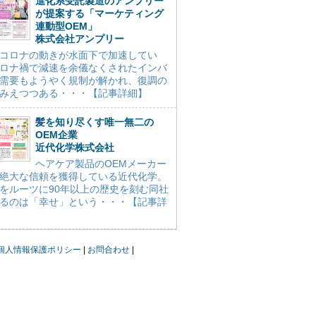
進化系受託製造のアンプリー
が提案する「マーケティング
連動型OEM」
株式会社アンプリー
コロナの動きが水面下で加速してい
ロナ禍で減速を余儀なくされたインバ
需要もようやく規制が解かれ、復調の
みえつつある・・・【記事詳細】
髪を知り尽くす唯一無二の
OEM企業
近代化学株式会社
ヘアケア製品のOEMメーカー
絶大な信頼を獲得している近代化学。
をルーツに90年以上の歴史を刻む同社
るのは「幸せ」という・・・【記事詳
個人情報保護ポリシー
お問合わせ