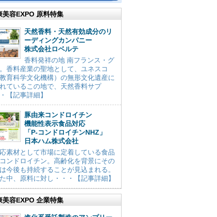
康美容EXPO 原料特集
天然香料・天然有効成分のリ
ーディングカンパニー
株式会社ロベルテ
香料発祥の地 南フランス・グ
。香料産業の聖地として、ユネスコ
教育科学文化機構）の無形文化遺産に
れているこの地で、天然香料サプ
・【記事詳細】
豚由来コンドロイチン
機能性表示食品対応
「P-コンドロイチンNHZ」
日本ハム株式会社
応素材として市場に定着している食品
コンドロイチン。高齢化を背景にその
は今後も持続することが見込まれる。
た中、原料に対し・・・【記事詳細】
康美容EXPO 企業特集