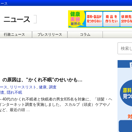
ュース
行政ニュース
プレスリリース
コラム
」の原因は、”かくれ不眠”のせいかも…
ース
,
リリースリスト
,
健康
,
調査
調査
,
隠れ不眠
～40代のかくれ不眠者と快眠者の男女835名を対象に、「頭髪・ヘ
インターネット調査を実施しました。 スカルプ（頭皮）ケアやノ
など、最近の頭 …