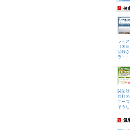
健
ラース
（国連
登録さ
ラ・・
関節対
原料の
ニーズ
そうし
健