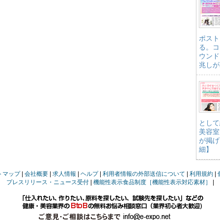
ポスト
る。コ
ウンド
兆しが
として
美容室
が掲げ
細】
トマップ
会社概要
求人情報
ヘルプ
利用者情報の外部送信について
利用規約
プレスリリース・ニュース受付
機能性表示食品制度［機能性表示対応素材］