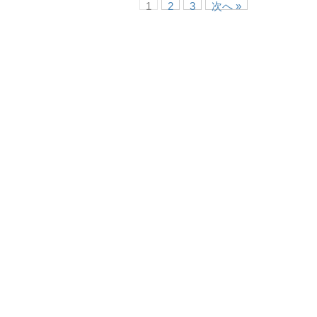
1
2
3
次へ »