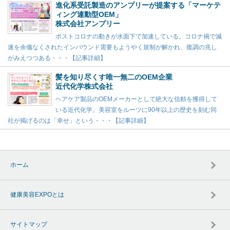
進化系受託製造のアンプリーが提案する「マーケテ
ィング連動型OEM」
株式会社アンプリー
ポストコロナの動きが水面下で加速している。コロナ禍で減
速を余儀なくされたインバウンド需要もようやく規制が解かれ、復調の兆し
がみえつつある・・・【記事詳細】
髪を知り尽くす唯一無二のOEM企業
近代化学株式会社
ヘアケア製品のOEMメーカーとして絶大な信頼を獲得して
いる近代化学。美容室をルーツに90年以上の歴史を刻む同
社が掲げるのは「幸せ」という・・・【記事詳細】
ホーム
健康美容EXPOとは
サイトマップ