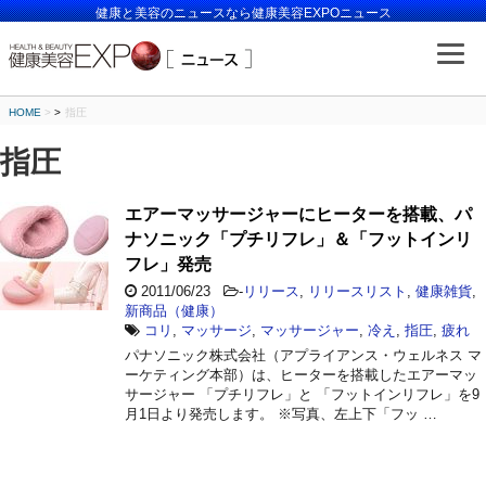
健康と美容のニュースなら健康美容EXPOニュース
HOME
>
指圧
指圧
エアーマッサージャーにヒーターを搭載、パ
ナソニック「プチリフレ」＆「フットインリ
フレ」発売
2011/06/23
-
リリース
,
リリースリスト
,
健康雑貨
,
新商品（健康）
コリ
,
マッサージ
,
マッサージャー
,
冷え
,
指圧
,
疲れ
パナソニック株式会社（アプライアンス・ウェルネス マ
ーケティング本部）は、ヒーターを搭載したエアーマッ
サージャー 「プチリフレ」と 「フットインリフレ」を9
月1日より発売します。 ※写真、左上下「フッ …