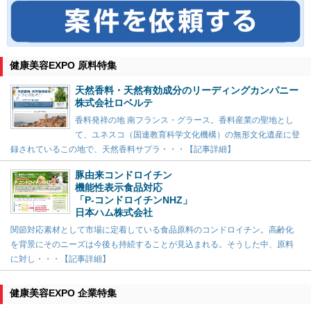
健康美容EXPO 原料特集
天然香料・天然有効成分のリーディングカンパニー
株式会社ロベルテ
香料発祥の地 南フランス・グラース。香料産業の聖地とし
て、ユネスコ（国連教育科学文化機構）の無形文化遺産に登
録されているこの地で、天然香料サプラ・・・【記事詳細】
豚由来コンドロイチン
機能性表示食品対応
「P-コンドロイチンNHZ」
日本ハム株式会社
関節対応素材として市場に定着している食品原料のコンドロイチン。高齢化
を背景にそのニーズは今後も持続することが見込まれる。そうした中、原料
に対し・・・【記事詳細】
健康美容EXPO 企業特集