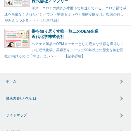
株式会社アンプリー
ポストコロナの動きが水面下で加速している。コロナ禍で減
速を余儀なくされたインバウンド需要もようやく規制が解かれ、復調の兆し
がみえつつある・・・【記事詳細】
髪を知り尽くす唯一無二のOEM企業
近代化学株式会社
ヘアケア製品のOEMメーカーとして絶大な信頼を獲得して
いる近代化学。美容室をルーツに90年以上の歴史を刻む同
社が掲げるのは「幸せ」という・・・【記事詳細】
ホーム
健康美容EXPOとは
サイトマップ