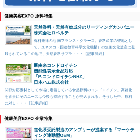
健康美容EXPO 原料特集
天然香料・天然有効成分のリーディングカンパニー
株式会社ロベルテ
香料発祥の地 南フランス・グラース。香料産業の聖地とし
て、ユネスコ（国連教育科学文化機構）の無形文化遺産に登
録されているこの地で、天然香料サプラ・・・【記事詳細】
豚由来コンドロイチン
機能性表示食品対応
「P-コンドロイチンNHZ」
日本ハム株式会社
関節対応素材として市場に定着している食品原料のコンドロイチン。高齢化
を背景にそのニーズは今後も持続することが見込まれる。そうした中、原料
に対し・・・【記事詳細】
健康美容EXPO 企業特集
進化系受託製造のアンプリーが提案する「マーケテ
ィング連動型OEM」