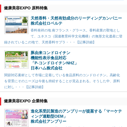
健康美容EXPO 原料特集
天然香料・天然有効成分のリーディングカンパニー
株式会社ロベルテ
香料発祥の地 南フランス・グラース。香料産業の聖地とし
て、ユネスコ（国連教育科学文化機構）の無形文化遺産に登
録されているこの地で、天然香料サプラ・・・【記事詳細】
豚由来コンドロイチン
機能性表示食品対応
「P-コンドロイチンNHZ」
日本ハム株式会社
関節対応素材として市場に定着している食品原料のコンドロイチン。高齢化
を背景にそのニーズは今後も持続することが見込まれる。そうした中、原料
に対し・・・【記事詳細】
健康美容EXPO 企業特集
進化系受託製造のアンプリーが提案する「マーケテ
ィング連動型OEM」
株式会社アンプリー