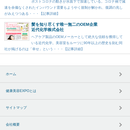
ポストコロナの動きが水面下で加速している。コロナ禍で減
速を余儀なくされたインバウンド需要もようやく規制が解かれ、復調の兆し
がみえつつある・・・【記事詳細】
髪を知り尽くす唯一無二のOEM企業
近代化学株式会社
ヘアケア製品のOEMメーカーとして絶大な信頼を獲得して
いる近代化学。美容室をルーツに90年以上の歴史を刻む同
社が掲げるのは「幸せ」という・・・【記事詳細】
ホーム
健康美容EXPOとは
サイトマップ
会社概要