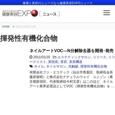
健康と美容のニュースなら健康美容EXPOニュース
HOME
>
揮発性有機化合物
揮発性有機化合物
ネイルアートVOC―N分解除去器を開発･発売
2011/01/19
-
エステティックサロン
,
リリース
,
リリ
ースリスト
,
新技術
,
美容
,
美容機器
ネイル
,
ネイルサロン
,
光触媒
,
揮発性有機化合物
有限会社フジ・エコテック（仙台市青葉区、取締役会長
藤原俊晴）と株式会社ナチュラルウェイ ユニゾン（東
京都新宿区、代表取締役今村文彦）はこのほど、ネイル
アート業界必需品としてVOC（揮発性有機化合物）を …