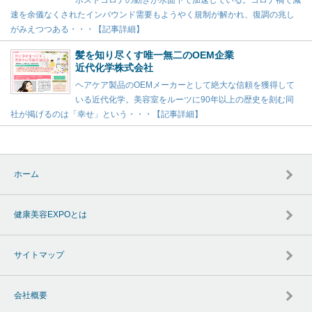
ポストコロナの動きが水面下で加速している。コロナ禍で減
速を余儀なくされたインバウンド需要もようやく規制が解かれ、復調の兆し
がみえつつある・・・【記事詳細】
髪を知り尽くす唯一無二のOEM企業
近代化学株式会社
ヘアケア製品のOEMメーカーとして絶大な信頼を獲得して
いる近代化学。美容室をルーツに90年以上の歴史を刻む同
社が掲げるのは「幸せ」という・・・【記事詳細】
ホーム
健康美容EXPOとは
サイトマップ
会社概要