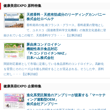
健康美容EXPO 原料特集
天然香料・天然有効成分のリーディングカンパニー
株式会社ロベルテ
香料発祥の地 南フランス・グラース。香料産業の聖地とし
て、ユネスコ（国連教育科学文化機構）の無形文化遺産に登
録されているこの地で、天然香料サプラ・・・【記事詳細】
豚由来コンドロイチン
機能性表示食品対応
「P-コンドロイチンNHZ」
日本ハム株式会社
関節対応素材として市場に定着している食品原料のコンドロイチン。高齢化
を背景にそのニーズは今後も持続することが見込まれる。そうした中、原料
に対し・・・【記事詳細】
健康美容EXPO 企業特集
進化系受託製造のアンプリーが提案する「マーケテ
ィング連動型OEM」
株式会社アンプリー