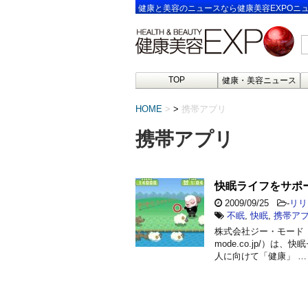
健康と美容のニュースなら健康美容EXPOニ
TOP
健康・美容ニュース
HOME
>
携帯アプリ
携帯アプリ
快眠ライフをサポ
2009/09/25
-
リリ
不眠
,
快眠
,
携帯ア
株式会社ジー・モード（本
mode.co.jp/）
人に向けて「健康」 …