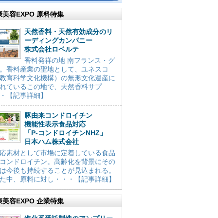
康美容EXPO 原料特集
天然香料・天然有効成分のリ
ーディングカンパニー
株式会社ロベルテ
香料発祥の地 南フランス・グ
。香料産業の聖地として、ユネスコ
教育科学文化機構）の無形文化遺産に
れているこの地で、天然香料サプ
・【記事詳細】
豚由来コンドロイチン
機能性表示食品対応
「P-コンドロイチンNHZ」
日本ハム株式会社
応素材として市場に定着している食品
コンドロイチン。高齢化を背景にその
は今後も持続することが見込まれる。
た中、原料に対し・・・【記事詳細】
康美容EXPO 企業特集