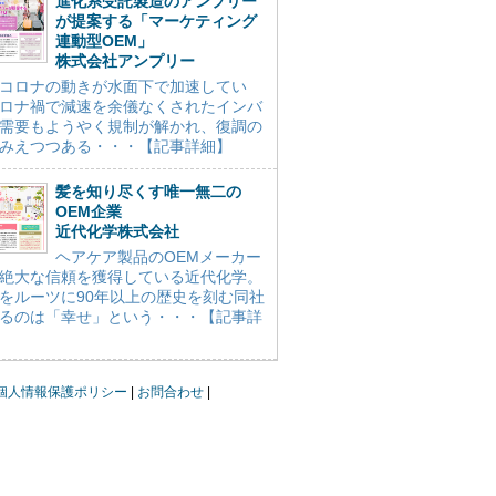
進化系受託製造のアンプリー
が提案する「マーケティング
連動型OEM」
株式会社アンプリー
コロナの動きが水面下で加速してい
ロナ禍で減速を余儀なくされたインバ
需要もようやく規制が解かれ、復調の
みえつつある・・・【記事詳細】
髪を知り尽くす唯一無二の
OEM企業
近代化学株式会社
ヘアケア製品のOEMメーカー
絶大な信頼を獲得している近代化学。
をルーツに90年以上の歴史を刻む同社
るのは「幸せ」という・・・【記事詳
個人情報保護ポリシー
お問合わせ