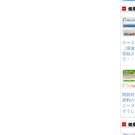
健
ラース
（国連
登録さ
ラ・・
関節対
原料の
ニーズ
そうし
健