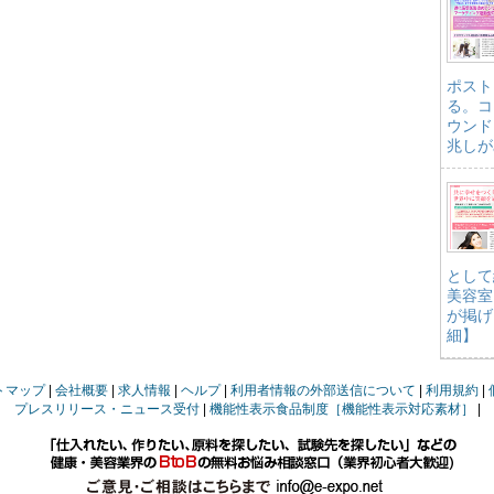
ポスト
る。コ
ウンド
兆しが
として
美容室
が掲げ
細】
トマップ
会社概要
求人情報
ヘルプ
利用者情報の外部送信について
利用規約
プレスリリース・ニュース受付
機能性表示食品制度［機能性表示対応素材］