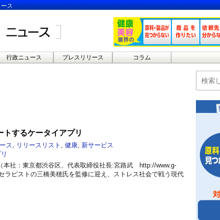
ュース
行政ニュース
プレスリリース
コラム
ートするケータイアプリ
ース
,
リリースリスト
,
健康
,
新サービス
プリ
社：東京都渋谷区、代表取締役社長:宮路武 http://www.g-
は、快眠セラピストの三橋美穂氏を監修に迎え、ストレス社会で戦う現代