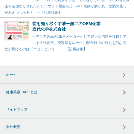
ポストコロナの動きが水面下で加速している。コロナ禍で減
速を余儀なくされたインバウンド需要もようやく規制が解かれ、復調の兆し
がみえつつある・・・【記事詳細】
髪を知り尽くす唯一無二のOEM企業
近代化学株式会社
ヘアケア製品のOEMメーカーとして絶大な信頼を獲得して
いる近代化学。美容室をルーツに90年以上の歴史を刻む同
社が掲げるのは「幸せ」という・・・【記事詳細】
ホーム
健康美容EXPOとは
サイトマップ
会社概要