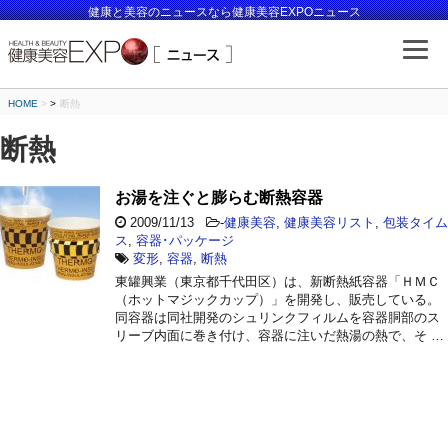
健康と美容のニュースなら健康美容EXPOニュース
HOME
>
断熱
断熱
お湯を注ぐと膨らむ断熱容器
2009/11/13
-
健康美容
,
健康美容リスト
,
包装タイム
ス
,
容器･パッケージ
変形
,
容器
,
断熱
東罐興業（東京都千代田区）は、新断熱紙容器「ＨＭＣ
（ホットマジックカップ）」を開発し、販売している。
同容器は同社開発のシュリンクフィルムを容器胴部のス
リーブ内面に巻き付け、容器に注いだ熱湯の熱で、そ …