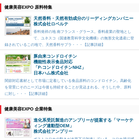
健康美容EXPO 原料特集
天然香料・天然有効成分のリーディングカンパニー
株式会社ロベルテ
香料発祥の地 南フランス・グラース。香料産業の聖地とし
て、ユネスコ（国連教育科学文化機構）の無形文化遺産に登
録されているこの地で、天然香料サプラ・・・【記事詳細】
豚由来コンドロイチン
機能性表示食品対応
「P-コンドロイチンNHZ」
日本ハム株式会社
関節対応素材として市場に定着している食品原料のコンドロイチン。高齢化
を背景にそのニーズは今後も持続することが見込まれる。そうした中、原料
に対し・・・【記事詳細】
健康美容EXPO 企業特集
進化系受託製造のアンプリーが提案する「マーケテ
ィング連動型OEM」
株式会社アンプリー