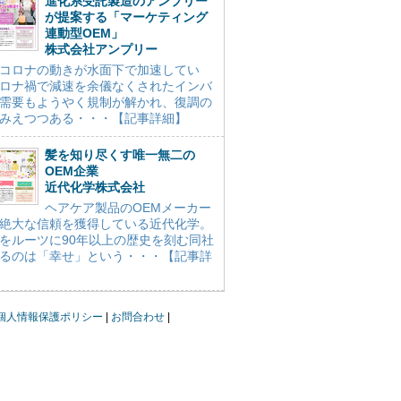
進化系受託製造のアンプリー
が提案する「マーケティング
連動型OEM」
株式会社アンプリー
コロナの動きが水面下で加速してい
ロナ禍で減速を余儀なくされたインバ
需要もようやく規制が解かれ、復調の
みえつつある・・・【記事詳細】
髪を知り尽くす唯一無二の
OEM企業
近代化学株式会社
ヘアケア製品のOEMメーカー
絶大な信頼を獲得している近代化学。
をルーツに90年以上の歴史を刻む同社
るのは「幸せ」という・・・【記事詳
個人情報保護ポリシー
お問合わせ