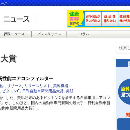
ュース
行政ニュース
プレスリリース
コラム
品大賞
高性能エアコンフィルター
他.
,
リリース
,
リリースリスト
,
美容機器
,
ビタミンC
,
日刊自動車新聞用品大賞
,
美肌
誕生した、美肌効果のあるビタミンCを放出する自動車用エアコン
C」が、このほど、国内の自動車専門新聞の最大手・日刊自動車新
動車新聞用品大賞2 …