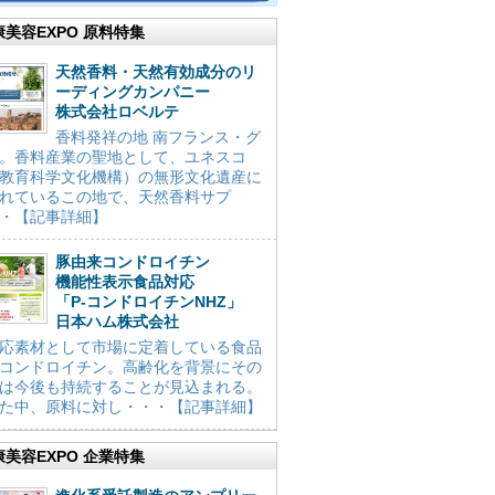
康美容EXPO 原料特集
天然香料・天然有効成分のリ
ーディングカンパニー
株式会社ロベルテ
香料発祥の地 南フランス・グ
。香料産業の聖地として、ユネスコ
教育科学文化機構）の無形文化遺産に
れているこの地で、天然香料サプ
・【記事詳細】
豚由来コンドロイチン
機能性表示食品対応
「P-コンドロイチンNHZ」
日本ハム株式会社
応素材として市場に定着している食品
コンドロイチン。高齢化を背景にその
は今後も持続することが見込まれる。
た中、原料に対し・・・【記事詳細】
康美容EXPO 企業特集