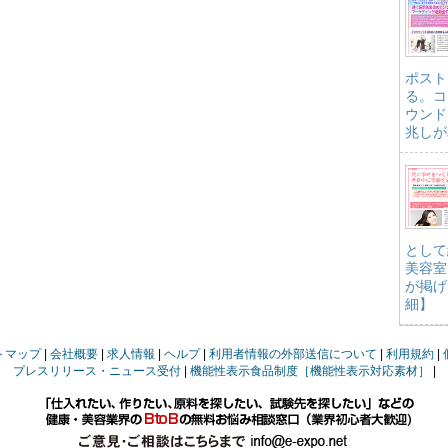
ポスト
る。コ
ウンド
兆しが
として
美容室
が掲げ
細】
トマップ
会社概要
求人情報
ヘルプ
利用者情報の外部送信について
利用規約
プレスリリース・ニュース受付
機能性表示食品制度［機能性表示対応素材］