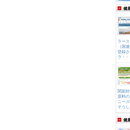
健
ラース
（国連
登録さ
ラ・・
関節対
原料の
ニーズ
そうし
健