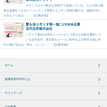
ポストコロナの動きが水面下で加速している。コロナ禍で減
速を余儀なくされたインバウンド需要もようやく規制が解かれ、復調の兆し
がみえつつある・・・【記事詳細】
髪を知り尽くす唯一無二のOEM企業
近代化学株式会社
ヘアケア製品のOEMメーカーとして絶大な信頼を獲得して
いる近代化学。美容室をルーツに90年以上の歴史を刻む同
社が掲げるのは「幸せ」という・・・【記事詳細】
ホーム
健康美容EXPOとは
サイトマップ
会社概要