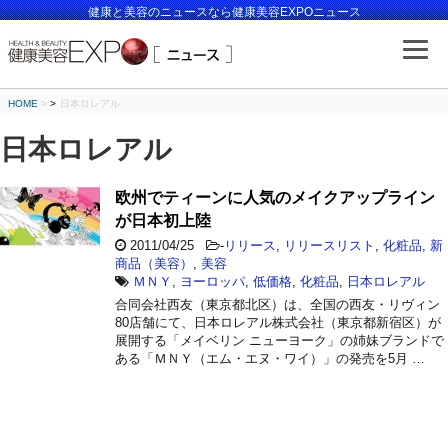
健康と美容のニュースなら健康美容EXPOニュース
HOME
>
日本ロレアル
日本ロレアル
欧州でティーンに人気のメイクアップライン
が日本初上陸
2011/04/25
-
リリース
,
リリースリスト
,
化粧品
,
新
商品（美容）
,
美容
ＭＮＹ
,
ヨーロッパ
,
低価格
,
化粧品
,
日本ロレアル
合同会社西友（東京都北区）は、全国の西友・リヴィン
80店舗にて、日本ロレアル株式会社（東京都新宿区）が
展開する「メイベリン ニューヨーク」の姉妹ブランドで
ある「ＭＮＹ（エム・エヌ・ワイ）」の発売を5月 …