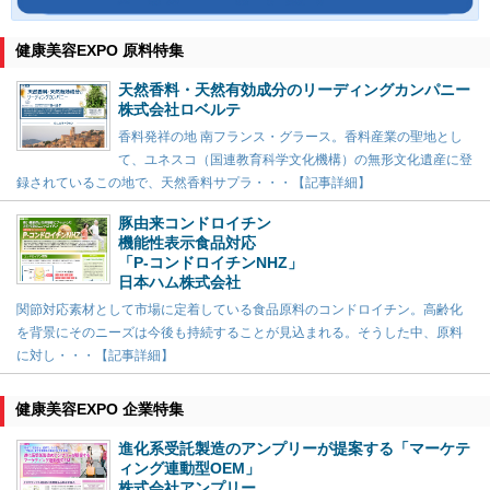
健康美容EXPO 原料特集
天然香料・天然有効成分のリーディングカンパニー
株式会社ロベルテ
香料発祥の地 南フランス・グラース。香料産業の聖地とし
て、ユネスコ（国連教育科学文化機構）の無形文化遺産に登
録されているこの地で、天然香料サプラ・・・【記事詳細】
豚由来コンドロイチン
機能性表示食品対応
「P-コンドロイチンNHZ」
日本ハム株式会社
関節対応素材として市場に定着している食品原料のコンドロイチン。高齢化
を背景にそのニーズは今後も持続することが見込まれる。そうした中、原料
に対し・・・【記事詳細】
健康美容EXPO 企業特集
進化系受託製造のアンプリーが提案する「マーケテ
ィング連動型OEM」
株式会社アンプリー