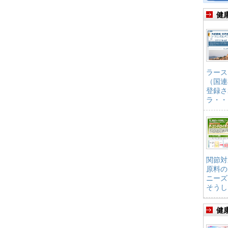
健
ラース
（国連
登録さ
ラ・・
関節対
原料の
ニーズ
そうし
健