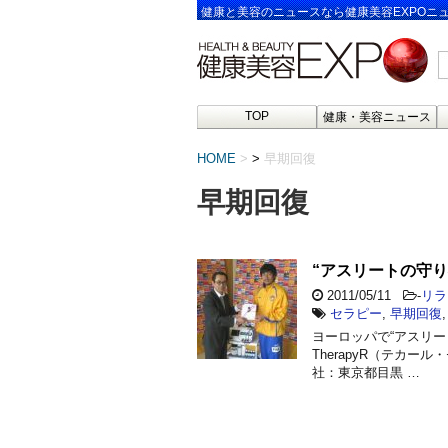
健康と美容のニュースなら健康美容EXPOニ
TOP
健康・美容ニュース
HOME
>
早期回復
早期回復
“アスリートの守
2011/05/11
-
リラ
セラピー
,
早期回復
ヨーロッパで“アスリー
TherapyR（テカ
社：東京都目黒 …