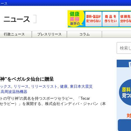
ュース
行政ニュース
プレスリリース
コラム
り神”をベガルタ仙台に贈呈
ックス
,
リリース
,
リリースリスト
,
健康
,
東日本大震災
,
高周波温熱機器
トの守り神”の異名を持つスポーツセラピー、「Tecar
ール・セラピー）」を展開する、株式会社インディバ・ジャパン（本