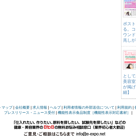
ポスト
る。コ
ウンド
兆しが
として
美容室
が掲げ
細】
トマップ
会社概要
求人情報
ヘルプ
利用者情報の外部送信について
利用規約
プレスリリース・ニュース受付
機能性表示食品制度［機能性表示対応素材］