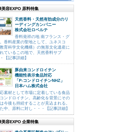
康美容EXPO 原料特集
天然香料・天然有効成分のリ
ーディングカンパニー
株式会社ロベルテ
香料発祥の地 南フランス・グ
。香料産業の聖地として、ユネスコ
教育科学文化機構）の無形文化遺産に
れているこの地で、天然香料サプ
・【記事詳細】
豚由来コンドロイチン
機能性表示食品対応
「P-コンドロイチンNHZ」
日本ハム株式会社
応素材として市場に定着している食品
コンドロイチン。高齢化を背景にその
は今後も持続することが見込まれる。
た中、原料に対し・・・【記事詳細】
康美容EXPO 企業特集