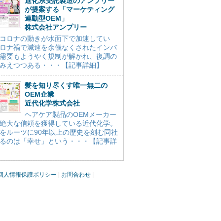
進化系受託製造のアンプリー
が提案する「マーケティング
連動型OEM」
株式会社アンプリー
コロナの動きが水面下で加速してい
ロナ禍で減速を余儀なくされたインバ
需要もようやく規制が解かれ、復調の
みえつつある・・・【記事詳細】
髪を知り尽くす唯一無二の
OEM企業
近代化学株式会社
ヘアケア製品のOEMメーカー
絶大な信頼を獲得している近代化学。
をルーツに90年以上の歴史を刻む同社
るのは「幸せ」という・・・【記事詳
個人情報保護ポリシー
お問合わせ